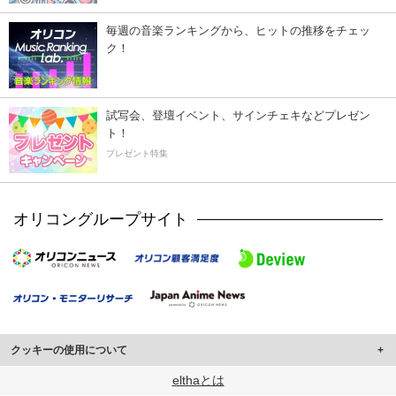
毎週の音楽ランキングから、ヒットの推移をチェッ
ク！
試写会、登壇イベント、サインチェキなどプレゼン
ト！
プレゼント特集
オリコングループサイト
クッキーの使用について
このサイトでは Cookie を使用して、ユーザーに合わせたコンテンツや広告の
elthaとは
表示、ソーシャル メディア機能の提供、広告の表示回数やクリック数の測定を