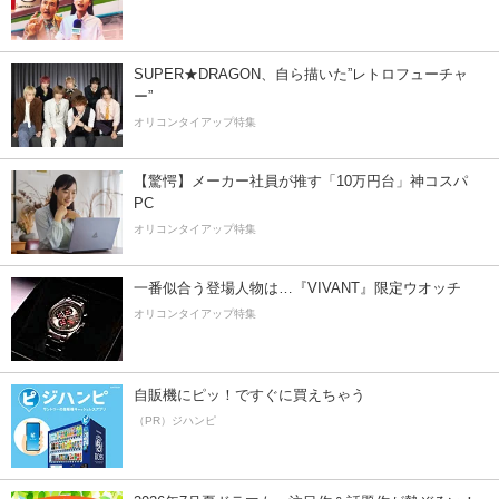
SUPER★DRAGON、自ら描いた”レトロフューチャ
ー”
オリコンタイアップ特集
【驚愕】メーカー社員が推す「10万円台」神コスパ
PC
オリコンタイアップ特集
一番似合う登場人物は…『VIVANT』限定ウオッチ
オリコンタイアップ特集
自販機にピッ！ですぐに買えちゃう
（PR）ジハンピ