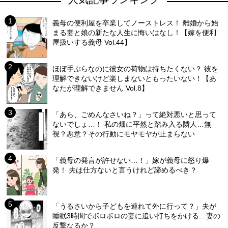
義母の便利屋を卒業してノーストレス！ 離婚から始
まる妻と娘の新たな人生に悔いはなし！【嫁を便利
屋扱いする義母 Vol.44】
ほぼ手ぶらなのに彼女の荷物は持ちたくない？ 彼を
理解できないけど楽しまないともったいない！【あ
なたが理解できません Vol.8】
「あら、ごめんなさいね？」って絶対悪いと思って
ないでしょ…！ 私の畑に平然と踏み入る隣人…無
視？悪意？その行動にモヤモヤが止まらない
「義母の発言が許せない…！」嫁が義母に怒り爆
発！ 夫は仕方ないと言うけれど諦めるべき？
「うるさいから子どもを連れて外に行って？」夫が
睡眠3時間でボロボロの妻に追い打ちをかける…妻の
反撃なるか？