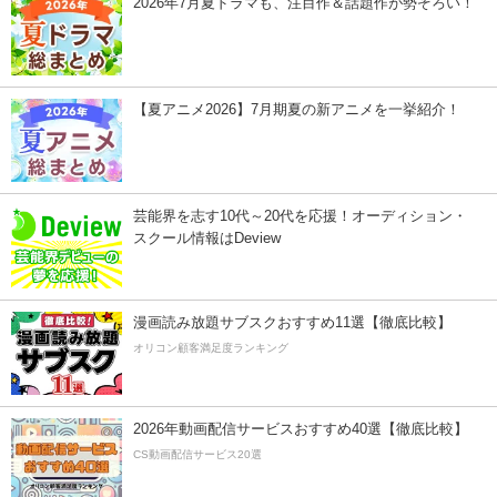
2026年7月夏ドラマも、注目作＆話題作が勢ぞろい！
【夏アニメ2026】7月期夏の新アニメを一挙紹介！
芸能界を志す10代～20代を応援！オーディション・
スクール情報はDeview
漫画読み放題サブスクおすすめ11選【徹底比較】
オリコン顧客満足度ランキング
2026年動画配信サービスおすすめ40選【徹底比較】
CS動画配信サービス20選