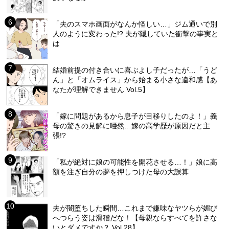
「夫のスマホ画面がなんか怪しい…」ジム通いで別
人のように変わった!? 夫が隠していた衝撃の事実と
は
結婚前提の付き合いに喜ぶよし子だったが…「うど
ん」と「オムライス」から始まる小さな違和感【あ
なたが理解できません Vol.5】
「嫁に問題があるから息子が目移りしたのよ！」義
母の驚きの見解に唖然…嫁の高学歴が原因だと主
張!?
「私が絶対に娘の可能性を開花させる…！」娘に高
額を注ぎ自分の夢を押しつけた母の大誤算
夫が闇堕ちした瞬間…これまで嫌味なヤツらが媚び
へつらう姿は滑稽だな！【母親ならすべてを許さな
いとダメですか？ Vol.28】