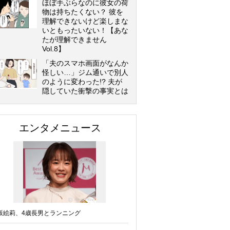
ほぼ手ぶらなのに彼女の荷
物は持ちたくない？ 彼を
理解できないけど楽しまな
いともったいない！【あな
たが理解できません
Vol.8】
「夫のスマホ画面がなんか
怪しい…」ジム通いで別人
のように変わった!? 夫が
隠していた衝撃の事実とは
エンタメニュース
坂絵莉、4歳長男とランニング