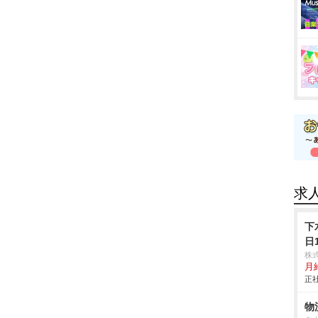
求
下
日
株
月
正社
物