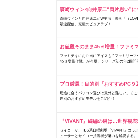
森崎ウィン×向井康二“両片思い”
森崎ウィンと向井康二がW主演！映画『（LOVE S
最速配信。究極のピュアラブ！
お値段そのまま45％増量！ファミ
ファミチキにお弁当にアイスも!?ファミリーマ
45％増量作戦」が今夏、シリーズ初の年2回開
プロ厳選！目的別「おすすめPC９
用途に合うパソコン選びは意外と難しい。そこ
途別のおすすめモデルをご紹介！
『VIVANT』続編の鍵は…世界観
セイコーが、TBS系日曜劇場『VIVANT』コ
ューサーとセイコー担当者が魅力を解説する。