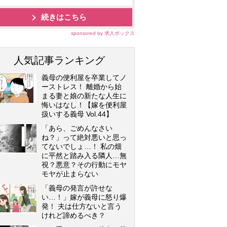
続きはこちら
sponsored by 求人ボックス
人気記事ランキング
義母の便利屋を卒業してノ
ーストレス！ 離婚から始
まる妻と娘の新たな人生に
悔いはなし！【嫁を便利屋
扱いする義母 Vol.44】
「あら、ごめんなさい
ね？」って絶対悪いと思っ
てないでしょ…！ 私の畑
に平然と踏み入る隣人…無
視？悪意？その行動にモヤ
モヤが止まらない
「義母の発言が許せな
い…！」嫁が義母に怒り爆
発！ 夫は仕方ないと言う
けれど諦めるべき？