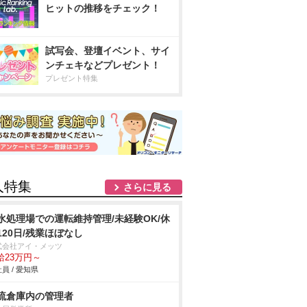
ヒットの推移をチェック！
試写会、登壇イベント、サイ
ンチェキなどプレゼント！
プレゼント特集
人特集
さらに見る
水処理場での運転維持管理/未経験OK/休
120日/残業ほぼなし
式会社アイ・メッツ
給23万円～
員 / 愛知県
流倉庫内の管理者