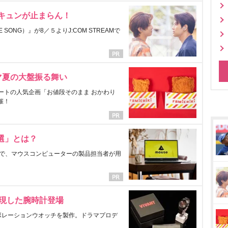
にキュンが止まらん！
ONG）』が8／５よりJ:COM STREAMで
マ夏の大盤振る舞い
ートの人気企画「お値段そのまま おかわり
催！
選」とは？
で、マウスコンピューターの製品担当者が用
表現した腕時計登場
ラボレーションウオッチを製作。ドラマプロデ