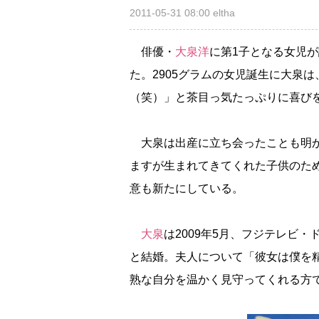
2011-05-31 08:00
eltha
俳優・
大泉洋
に第1子となる女児が
た。2905グラムの女児誕生に大泉
（笑）」と茶目っ気たっぷりに喜び
大泉は出産に立ち会ったことも明か
ますが生まれてきてくれた子供のた
意も新たにしている。
大泉
は2009年5月、フジテレビ
と結婚。夫人について「彼女は僕を
熟な自分を温かく見守ってくれる方