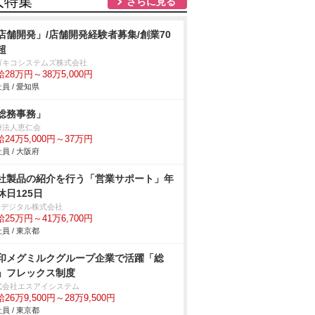
人特集
さらに見る
店舗開発」/店舗開発経験者募集/創業70
超
ガキコシステムズ株式会社
28万円～38万5,000円
員 / 愛知県
総務事務」
療法人恵仁会
24万5,000円～37万円
員 / 大阪府
社製品の紹介を行う「営業サポート」年
休日125日
IOデジタル株式会社
25万円～41万6,700円
員 / 東京都
印メグミルクグループ企業で活躍「総
」フレックス制度
式会社エスアイシステム
26万9,500円～28万9,500円
員 / 東京都