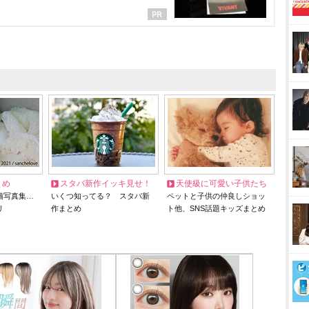
とめ
スタバ新作イッキ見せ！
天使級に可愛い子供たち
猫写真集…
いくつ知ってる？ スタバ新
ペットと子供の仲良しショッ
リ
作まとめ
ト他、SNS話題キッズまとめ