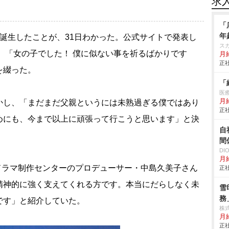
求
「
年
誕生したことが、31日わかった。公式サイトで発表し
ス
は、「女の子でした！ 僕に似ない事を祈るばかりです
月給
正社
を綴った。
「
医
月給
し、「まだまだ父親というには未熟過ぎる僕ではあり
正社
めにも、今まで以上に頑張って行こうと思います」と決
自
間
D
月給
・ドラマ制作センターのプロデューサー・中島久美子さん
正社
精神的に強く支えてくれる方です。本当にだらしなく未
雪
務
です」と紹介していた。
株
月給
正社