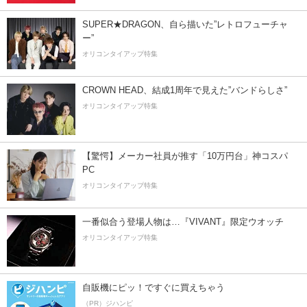
SUPER★DRAGON、自ら描いた”レトロフューチャ
ー”
オリコンタイアップ特集
CROWN HEAD、結成1周年で見えた”バンドらしさ”
オリコンタイアップ特集
【驚愕】メーカー社員が推す「10万円台」神コスパ
PC
オリコンタイアップ特集
一番似合う登場人物は…『VIVANT』限定ウオッチ
オリコンタイアップ特集
自販機にピッ！ですぐに買えちゃう
（PR）ジハンピ