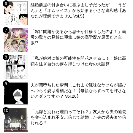
結婚前提の付き合いに喜ぶよし子だったが…「うど
ん」と「オムライス」から始まる小さな違和感【あ
なたが理解できません Vol.5】
「嫁に問題があるから息子が目移りしたのよ！」義
母の驚きの見解に唖然…嫁の高学歴が原因だと主
張!?
「私が絶対に娘の可能性を開花させる…！」娘に高
額を注ぎ自分の夢を押しつけた母の大誤算
夫が闇堕ちした瞬間…これまで嫌味なヤツらが媚び
へつらう姿は滑稽だな！【母親ならすべてを許さな
いとダメですか？ Vol.28】
「元嫁と別れた理由ってそれ？」友人から夫の過去
を突っ込まれ不安…信じて結婚した夫の過去まで信
じれる？