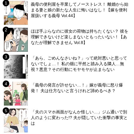
義母の便利屋を卒業してノーストレス！ 離婚から始
まる妻と娘の新たな人生に悔いはなし！【嫁を便利
屋扱いする義母 Vol.44】
ほぼ手ぶらなのに彼女の荷物は持ちたくない？ 彼を
理解できないけど楽しまないともったいない！【あ
なたが理解できません Vol.8】
「あら、ごめんなさいね？」って絶対悪いと思って
ないでしょ…！ 私の畑に平然と踏み入る隣人…無
視？悪意？その行動にモヤモヤが止まらない
「義母の発言が許せない…！」嫁が義母に怒り爆
発！ 夫は仕方ないと言うけれど諦めるべき？
「夫のスマホ画面がなんか怪しい…」ジム通いで別
人のように変わった!? 夫が隠していた衝撃の事実と
は