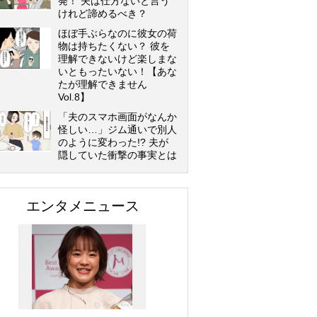
発！ 夫は仕方ないと言う
けれど諦めるべき？
ほぼ手ぶらなのに彼女の荷
物は持ちたくない？ 彼を
理解できないけど楽しまな
いともったいない！【あな
たが理解できません
Vol.8】
「夫のスマホ画面がなんか
怪しい…」ジム通いで別人
のように変わった!? 夫が
隠していた衝撃の事実とは
エンタメニュース