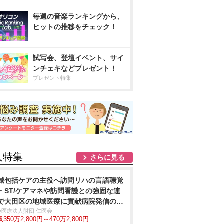
毎週の音楽ランキングから、
ヒットの推移をチェック！
試写会、登壇イベント、サイ
ンチェキなどプレゼント！
プレゼント特集
人特集
さらに見る
域包括ケアの主役へ訪問リハの言語聴覚
・ST/ケアマネや訪問看護との強固な連
で大田区の地域医療に貢献病院発信の安
体制
会医療法人財団 仁医会
350万2,800円～470万2,800円