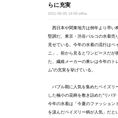
らに充実
2011-06-05 14:00
eltha
西日本や関東地方は例年より早い梅
堅調だ。東京・渋谷パルコの水着売
見せている。今年の水着の流行はペ
ニ」、前から見るとワンピースだが
た、繊維メーカーの東レは今年のトレ
ム”の充実を挙げている。
バブル期に人気を集めたペイズリー
した極小の花柄を敷き詰めた“リバテ
今年の水着は「今夏のファッション
を汲んだペイズリー柄が人気」だと