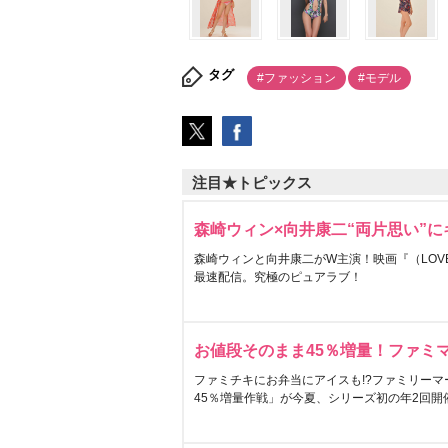
タグ
#ファッション
#モデル
注目★トピックス
森崎ウィン×向井康二“両片思い”
森崎ウィンと向井康二がW主演！映画『（LOVE S
最速配信。究極のピュアラブ！
お値段そのまま45％増量！ファミ
ファミチキにお弁当にアイスも!?ファミリーマ
45％増量作戦」が今夏、シリーズ初の年2回開