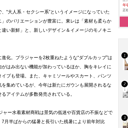
株
年
正社
、“大人系・セクシー系”というイメージになっていた
ニ」のバリエーションが豊富に。東レは「素材も柔らか
と違い新鮮」と、新しいデザイン＆イメージのモノキニ
進化。ブラジャーを2枚重ねたような“ダブルカップ”は
肉がはみ出ない機能が加わっているほか、胸をキレイに
タイプも登場。また、キャミソールやスカート、パンツ
気を集めているが、今年は新たにガウンも展開されるな
せるアイテムが多数発売されている。
レジャー水着素材商戦は景気の低迷や百貨店の不振などで
、7月半ばからの猛暑と長引いた残暑により前年対比