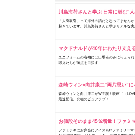
川島海荷さんと学ぶ 日常に潜む“人
「人身取引」って海外の話だと思ってませんか
起きています。川島海荷さんと学ぶリアルな実
マクドナルドが40年にわたり支え
ユニフォームの右袖には出場者のみに与えられ
球児たちが頂点を目指す
森崎ウィン×向井康二“両片思い”
森崎ウィンと向井康二がW主演！映画『（LOVE S
最速配信。究極のピュアラブ！
お値段そのまま45％増量！ファミ
ファミチキにお弁当にアイスも!?ファミリーマ