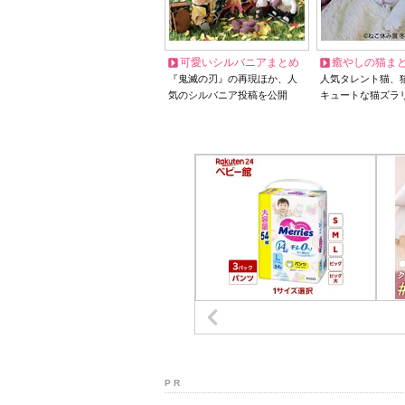
可愛いシルバニアまとめ
癒やしの猫ま
『鬼滅の刃』の再現ほか、人
人気タレント猫、
気のシルバニア投稿を公開
キュートな猫ズラ
P R