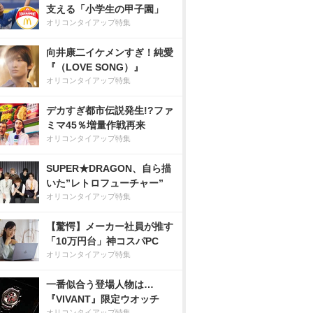
支える「小学生の甲子園」
オリコンタイアップ特集
向井康二イケメンすぎ！純愛
『（LOVE SONG）』
オリコンタイアップ特集
デカすぎ都市伝説発生!?ファ
ミマ45％増量作戦再来
オリコンタイアップ特集
SUPER★DRAGON、自ら描
いた”レトロフューチャー”
オリコンタイアップ特集
【驚愕】メーカー社員が推す
「10万円台」神コスパPC
オリコンタイアップ特集
一番似合う登場人物は…
『VIVANT』限定ウオッチ
オリコンタイアップ特集