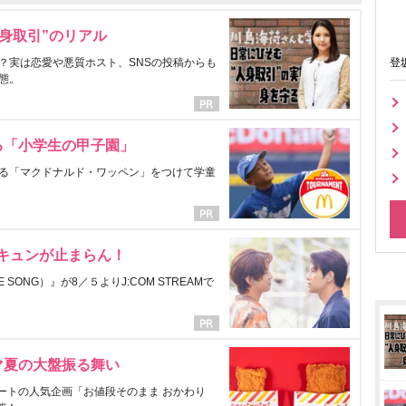
身取引”のリアル
？実は恋愛や悪質ホスト、SNSの投稿からも
登
態。
る「小学生の甲子園」
る「マクドナルド・ワッペン」をつけて学童
にキュンが止まらん！
ONG）』が8／５よりJ:COM STREAMで
マ夏の大盤振る舞い
ートの人気企画「お値段そのまま おかわり