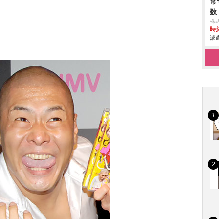
常
数
株
時給
派遣