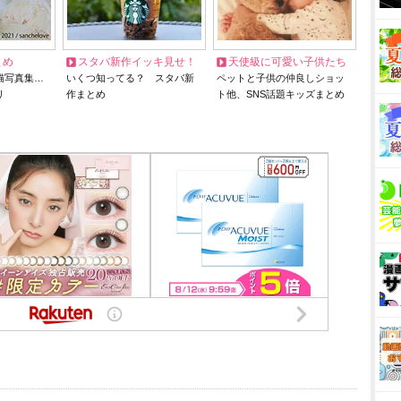
とめ
スタバ新作イッキ見せ！
天使級に可愛い子供たち
猫写真集…
いくつ知ってる？ スタバ新
ペットと子供の仲良しショッ
リ
作まとめ
ト他、SNS話題キッズまとめ