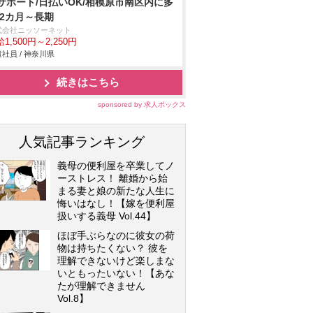
サポート/日払いOK/相模原市南区内に多
 2カ月～長期
式会社ニッソーネット
1,500円～2,250円
社員 / 神奈川県
続きはこちら
sponsored by 求人ボックス
人気記事ランキング
義母の便利屋を卒業してノ
ーストレス！ 離婚から始
まる妻と娘の新たな人生に
悔いはなし！【嫁を便利屋
扱いする義母 Vol.44】
ほぼ手ぶらなのに彼女の荷
物は持ちたくない？ 彼を
理解できないけど楽しまな
いともったいない！【あな
たが理解できません
Vol.8】