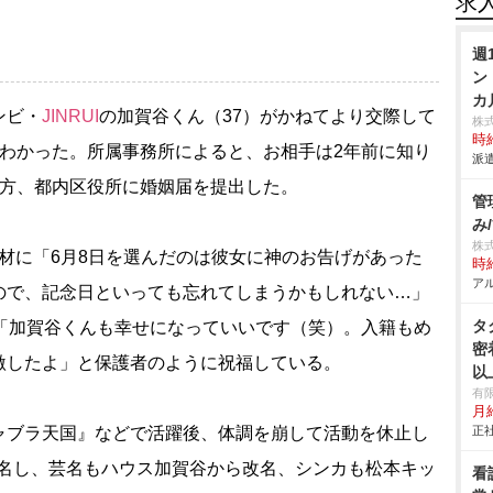
求
週
ン
カ
ンビ・
JINRUI
の加賀谷くん（37）がかねてより交際して
株
時給
、わかった。所属事務所によると、お相手は2年前に知り
派遣
夕方、都内区役所に婚姻届を提出した。
管
み
株
の取材に「6月8日を選んだのは彼女に神のお告げがあった
時給
アル
ので、記念日といっても忘れてしまうかもしれない…」
タ
も「加賀谷くんも幸せになっていいです（笑）。入籍もめ
密
激したよ」と保護者のように祝福している。
以
有
月給
ブラ天国』などで活躍後、体調を崩して活動を休止し
正社
を改名し、芸名もハウス加賀谷から改名、シンカも松本キッ
看