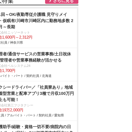
人特集
さらに見る
1回～OK/夜勤専従介護職 見守りメイ
・仮眠有/川崎市川崎区内に勤務地多数 2
月～長期
式会社ニッソーネット
1,600円～2,312円
社員 / 神奈川県
理者/通信サービスの営業事務/土日祝休
/管理者や営業事務経験が活かせる
式会社ベルシステム24
1,700円
バイト・パート / 契約社員 / 北海道
クシードライバー／「社員寮あり」地域
着型営業と配車アプリ3種で月収100万円
上も可能！
限会社第三フジタクシー
19万2,000円
員 / アルバイト・パート / 契約社員 / 愛知県
護助手/経験・資格一切不要/病院内の日