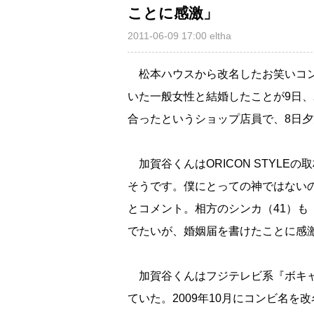
ことに感激」
2011-06-09 17:00
eltha
松本ハウスから改名したお笑いコ
いた一般女性と結婚したことが9日
合ったというショップ店員で、8日
加賀谷くんはORICON STYLE
そうです。僕にとっての神ではない
とコメント。相方のシンカ（41）
でたいが、婚姻届を書けたことに感
加賀谷くんはフジテレビ系『ボキャ
ていた。2009年10月にコンビ名