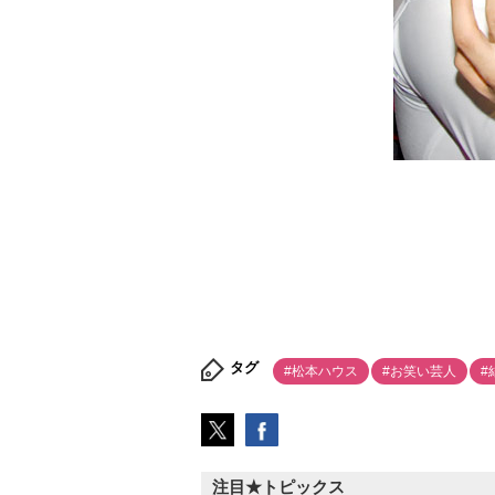
タグ
#松本ハウス
#お笑い芸人
#
注目★トピックス