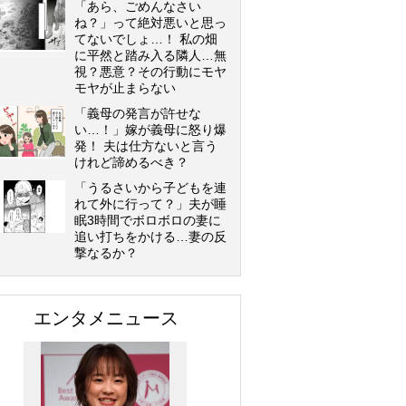
「あら、ごめんなさい
ね？」って絶対悪いと思っ
てないでしょ…！ 私の畑
に平然と踏み入る隣人…無
視？悪意？その行動にモヤ
モヤが止まらない
「義母の発言が許せな
い…！」嫁が義母に怒り爆
発！ 夫は仕方ないと言う
けれど諦めるべき？
「うるさいから子どもを連
れて外に行って？」夫が睡
眠3時間でボロボロの妻に
追い打ちをかける…妻の反
撃なるか？
エンタメニュース