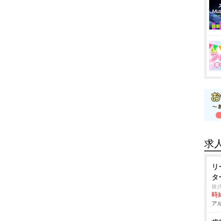
求
リ
タ
株
時給
アル