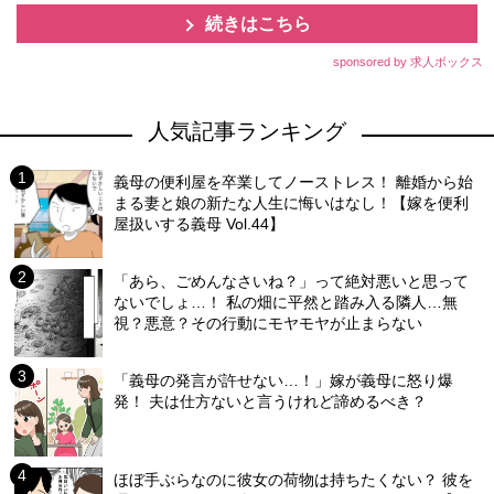
続きはこちら
sponsored by 求人ボックス
人気記事ランキング
義母の便利屋を卒業してノーストレス！ 離婚から始
まる妻と娘の新たな人生に悔いはなし！【嫁を便利
屋扱いする義母 Vol.44】
「あら、ごめんなさいね？」って絶対悪いと思って
ないでしょ…！ 私の畑に平然と踏み入る隣人…無
視？悪意？その行動にモヤモヤが止まらない
「義母の発言が許せない…！」嫁が義母に怒り爆
発！ 夫は仕方ないと言うけれど諦めるべき？
ほぼ手ぶらなのに彼女の荷物は持ちたくない？ 彼を