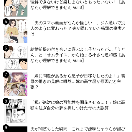
理解できないけど楽しまないともったいない！【あ
なたが理解できません Vol.8】
「夫のスマホ画面がなんか怪しい…」ジム通いで別
人のように変わった!? 夫が隠していた衝撃の事実と
は
結婚前提の付き合いに喜ぶよし子だったが…「うど
ん」と「オムライス」から始まる小さな違和感【あ
なたが理解できません Vol.5】
「嫁に問題があるから息子が目移りしたのよ！」義
母の驚きの見解に唖然…嫁の高学歴が原因だと主
張!?
「私が絶対に娘の可能性を開花させる…！」娘に高
額を注ぎ自分の夢を押しつけた母の大誤算
夫が闇堕ちした瞬間…これまで嫌味なヤツらが媚び