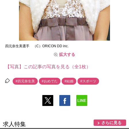
四元奈生美選手 （C）ORICON DD inc.
拡大する
【写真】この記事の写真を見る（全1枚）
#四元奈生美
#おめでた
#結婚
#スポーツ
さらに見る
求人特集