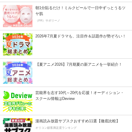
朝1分貼るだけ！ミルクピールで一日中ずっとうるツ
ヤ肌
（PR）サボリーノ
2026年7月夏ドラマも、注目作＆話題作が勢ぞろい！
【夏アニメ2026】7月期夏の新アニメを一挙紹介！
芸能界を志す10代～20代を応援！オーディション・
スクール情報はDeview
漫画読み放題サブスクおすすめ11選【徹底比較】
オリコン顧客満足度ランキング