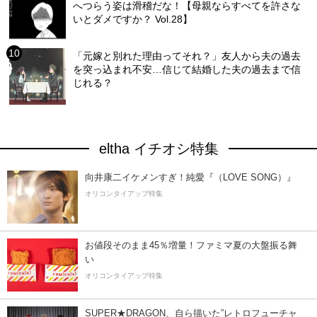
へつらう姿は滑稽だな！【母親ならすべてを許さな
いとダメですか？ Vol.28】
「元嫁と別れた理由ってそれ？」友人から夫の過去
を突っ込まれ不安…信じて結婚した夫の過去まで信
じれる？
eltha イチオシ特集
向井康二イケメンすぎ！純愛『（LOVE SONG）』
オリコンタイアップ特集
お値段そのまま45％増量！ファミマ夏の大盤振る舞
い
オリコンタイアップ特集
SUPER★DRAGON、自ら描いた”レトロフューチャ