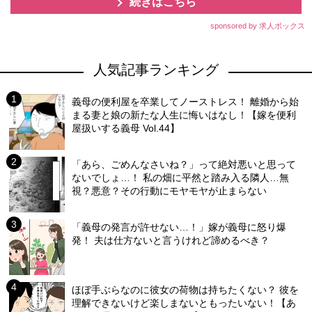
続きはこちら
sponsored by 求人ボックス
人気記事ランキング
義母の便利屋を卒業してノーストレス！ 離婚から始
まる妻と娘の新たな人生に悔いはなし！【嫁を便利
屋扱いする義母 Vol.44】
「あら、ごめんなさいね？」って絶対悪いと思って
ないでしょ…！ 私の畑に平然と踏み入る隣人…無
視？悪意？その行動にモヤモヤが止まらない
「義母の発言が許せない…！」嫁が義母に怒り爆
発！ 夫は仕方ないと言うけれど諦めるべき？
ほぼ手ぶらなのに彼女の荷物は持ちたくない？ 彼を
理解できないけど楽しまないともったいない！【あ