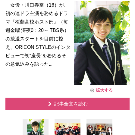
女優・川口春奈（16）が、
初の連ドラ主演を務めるドラ
マ『桜蘭高校ホスト部』（毎
週金曜 深夜0：20～ TBS系）
の放送スタートを目前に控
え、ORICON STYLEのインタ
ビューで初“座長”を務めるそ
の意気込みを語った...
拡大する
記事全文を読む