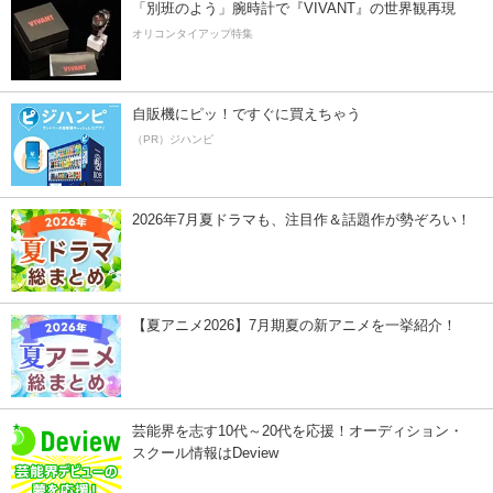
「別班のよう」腕時計で『VIVANT』の世界観再現
オリコンタイアップ特集
自販機にピッ！ですぐに買えちゃう
（PR）ジハンピ
2026年7月夏ドラマも、注目作＆話題作が勢ぞろい！
【夏アニメ2026】7月期夏の新アニメを一挙紹介！
芸能界を志す10代～20代を応援！オーディション・
スクール情報はDeview