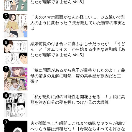
なたが理解できません Vol.8】
「夫のスマホ画面がなんか怪しい…」ジム通いで別
人のように変わった!? 夫が隠していた衝撃の事実と
は
結婚前提の付き合いに喜ぶよし子だったが…「うど
ん」と「オムライス」から始まる小さな違和感【あ
なたが理解できません Vol.5】
「嫁に問題があるから息子が目移りしたのよ！」義
母の驚きの見解に唖然…嫁の高学歴が原因だと主
張!?
「私が絶対に娘の可能性を開花させる…！」娘に高
額を注ぎ自分の夢を押しつけた母の大誤算
夫が闇堕ちした瞬間…これまで嫌味なヤツらが媚び
へつらう姿は滑稽だな！【母親ならすべてを許さな