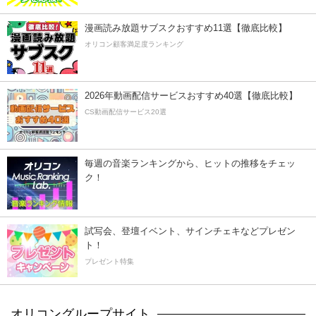
漫画読み放題サブスクおすすめ11選【徹底比較】
オリコン顧客満足度ランキング
2026年動画配信サービスおすすめ40選【徹底比較】
CS動画配信サービス20選
毎週の音楽ランキングから、ヒットの推移をチェッ
ク！
試写会、登壇イベント、サインチェキなどプレゼン
ト！
プレゼント特集
オリコングループサイト