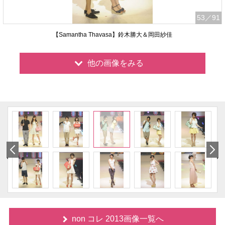
53
／91
【Samantha Thavasa】鈴木勝大＆岡田紗佳
他の画像をみる
non コレ 2013画像一覧へ