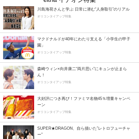
川島海荷さんと学ぶ 日常に潜む“人身取引”のリアル
オリコンタイアップ特集
マクドナルドが40年にわたり支える「小学生の甲子
園」
オリコンタイアップ特集
森崎ウィン×向井康二“両片思い”にキュンが止まら
ん！
オリコンタイアップ特集
大好評につき再び！ファミマ名物45％増量キャンペ
ーン
オリコンタイアップ特集
SUPER★DRAGON、自ら描いた”レトロフューチャ
ー”