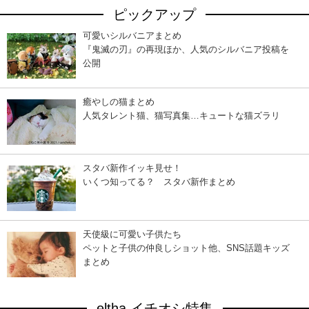
ピックアップ
可愛いシルバニアまとめ
『鬼滅の刃』の再現ほか、人気のシルバニア投稿を
公開
癒やしの猫まとめ
人気タレント猫、猫写真集…キュートな猫ズラリ
スタバ新作イッキ見せ！
いくつ知ってる？ スタバ新作まとめ
天使級に可愛い子供たち
ペットと子供の仲良しショット他、SNS話題キッズ
まとめ
eltha イチオシ特集