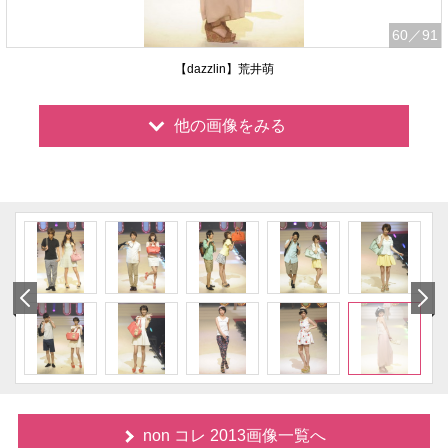
60
／91
【dazzlin】荒井萌
他の画像をみる
non コレ 2013画像一覧へ