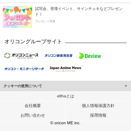
試写会、登壇イベント、サインチェキなどプレゼン
ト！
プレゼント特集
オリコングループサイト
クッキーの使用について
このサイトでは Cookie を使用して、ユーザーに合わせたコンテンツや広告の
elthaとは
表示、ソーシャル メディア機能の提供、広告の表示回数やクリック数の測定を
会社概要
個人情報保護方針
行っています。
また、ユーザーによるサイトの利用状況についても情報を収集し、ソーシャル
お問い合わせ
採用情報
メディアや広告配信、データ解析の各パートナーに提供しています。
各パートナーは、この情報とユーザーが各パートナーに提供した他の情報や、
© oricon ME inc.
ユーザーが各パートナーのサービスを使用したときに収集した他の情報を組み
合わせて使用することがあります。