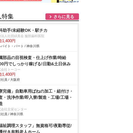
人特集
さらに見る
科助手/未経験OK・駅チカ
療法人社団緑真会 服部歯科医院
1,400円
バイト・パート / 神奈川県
属部品の目視検査・仕上げ作業/時給
400円でしっかり稼げる!日勤&土日休み
式会社トーコー
1,400円
社員 / 大阪府
寮完備」自動車用ばねの加工・組付け・
査・洗浄作業/即入寮/製造・工場/工場・
造
式会社京栄センター
社員 / 神奈川県
福祉調理スタッフ」無資格可/夜勤専従/
護付き有料老人ホーム