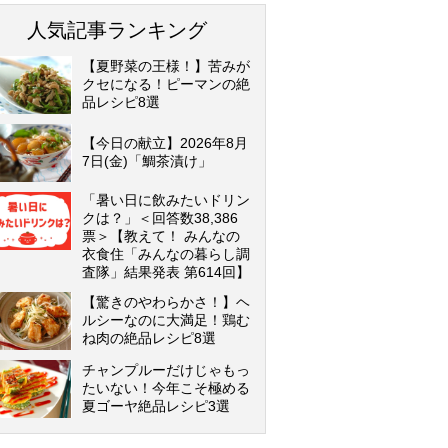
人気記事ランキング
【夏野菜の王様！】苦みが
クセになる！ピーマンの絶
品レシピ8選
【今日の献立】2026年8月
7日(金)「鯛茶漬け」
「暑い日に飲みたいドリン
クは？」＜回答数38,386
票＞【教えて！ みんなの
衣食住「みんなの暮らし調
査隊」結果発表 第614回】
【驚きのやわらかさ！】ヘ
ルシーなのに大満足！鶏む
ね肉の絶品レシピ8選
チャンプルーだけじゃもっ
たいない！今年こそ極める
夏ゴーヤ絶品レシピ3選