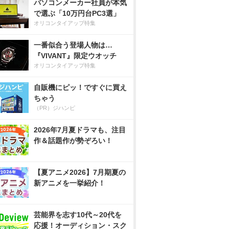
パソコンメーカー社員が本気
で選ぶ「10万円台PC3選」
オリコンタイアップ特集
一番似合う登場人物は…
『VIVANT』限定ウオッチ
オリコンタイアップ特集
自販機にピッ！ですぐに買え
ちゃう
（PR）ジハンピ
2026年7月夏ドラマも、注目
作＆話題作が勢ぞろい！
【夏アニメ2026】7月期夏の
新アニメを一挙紹介！
芸能界を志す10代～20代を
応援！オーディション・スク