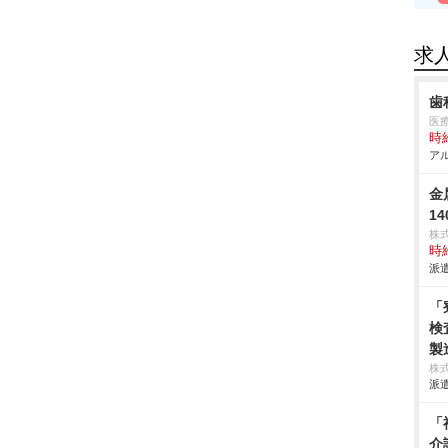
求
歯
医
時給
アル
金
1
株
時給
派遣
「
検
製
株
派遣
「
介