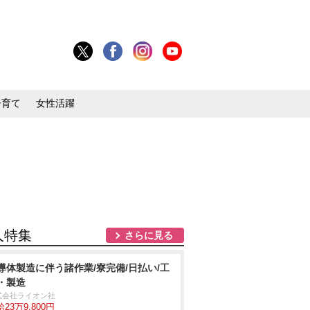
子育て
女性活躍
人特集
さらに見る
導体製造に伴う諸作業/寮完備/日払い/工
・製造
式会社ライオン社
23万9,800円