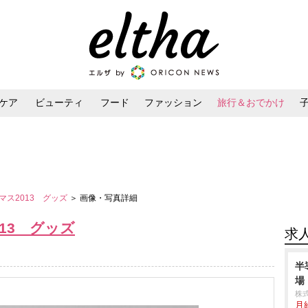
ケア
ビューティ
フード
ファッション
旅行＆おでかけ
ンケア
ダイエット・ボディケア
ヘアスタイル・ヘアアレンジ
マス2013 グッズ
＞ 画像・写真詳細
13 グッズ
求
半
場
株
月給