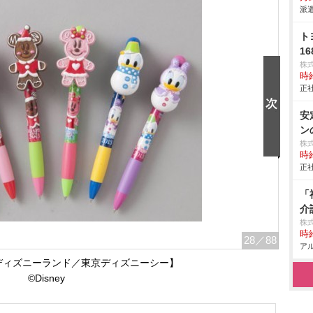
派遣
ト
16
株
時給
正社
安
ン
株
時給
正社
「
介
株
時給
28
／88
アル
ディズニーランド／東京ディズニーシー】
©Disney