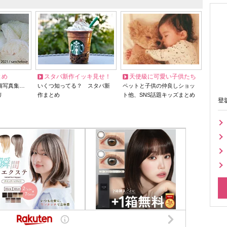
とめ
スタバ新作イッキ見せ！
天使級に可愛い子供たち
猫写真集…
いくつ知ってる？ スタバ新
ペットと子供の仲良しショッ
リ
作まとめ
ト他、SNS話題キッズまとめ
登