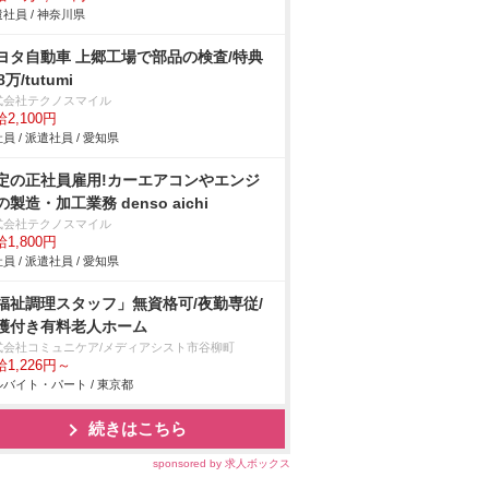
社員 / 神奈川県
ヨタ自動車 上郷工場で部品の検査/特典
8万/tutumi
式会社テクノスマイル
2,100円
員 / 派遣社員 / 愛知県
定の正社員雇用!カーエアコンやエンジ
の製造・加工業務 denso aichi
式会社テクノスマイル
1,800円
員 / 派遣社員 / 愛知県
福祉調理スタッフ」無資格可/夜勤専従/
護付き有料老人ホーム
式会社コミュニケア/メディアシスト市谷柳町
1,226円～
バイト・パート / 東京都
続きはこちら
sponsored by 求人ボックス