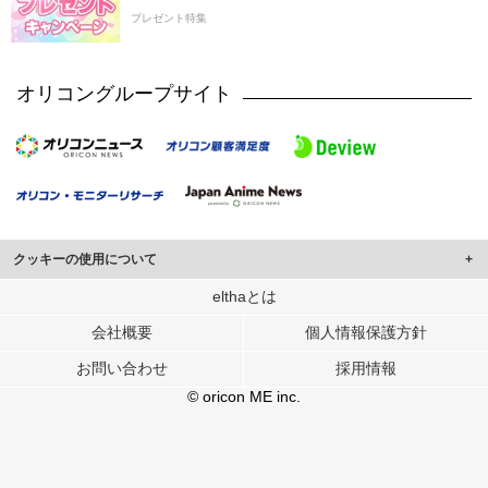
プレゼント特集
オリコングループサイト
クッキーの使用について
このサイトでは Cookie を使用して、ユーザーに合わせたコンテンツや広告の
elthaとは
表示、ソーシャル メディア機能の提供、広告の表示回数やクリック数の測定を
会社概要
個人情報保護方針
行っています。
また、ユーザーによるサイトの利用状況についても情報を収集し、ソーシャル
お問い合わせ
採用情報
メディアや広告配信、データ解析の各パートナーに提供しています。
各パートナーは、この情報とユーザーが各パートナーに提供した他の情報や、
© oricon ME inc.
ユーザーが各パートナーのサービスを使用したときに収集した他の情報を組み
合わせて使用することがあります。