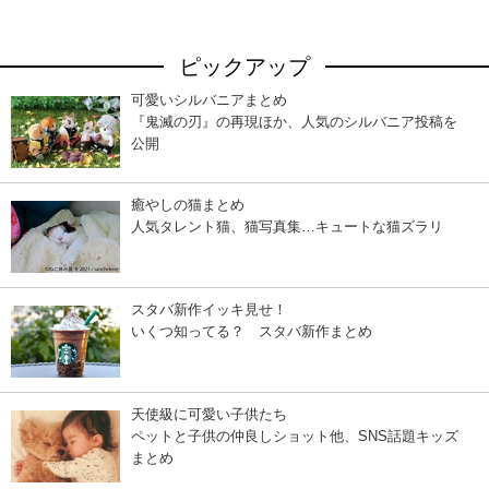
ピックアップ
可愛いシルバニアまとめ
『鬼滅の刃』の再現ほか、人気のシルバニア投稿を
公開
癒やしの猫まとめ
人気タレント猫、猫写真集…キュートな猫ズラリ
スタバ新作イッキ見せ！
いくつ知ってる？ スタバ新作まとめ
天使級に可愛い子供たち
ペットと子供の仲良しショット他、SNS話題キッズ
まとめ