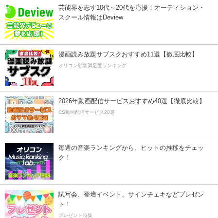
芸能界を志す10代～20代を応援！オーディション・
スクール情報はDeview
漫画読み放題サブスクおすすめ11選【徹底比較】
オリコン顧客満足度ランキング
2026年動画配信サービスおすすめ40選【徹底比較】
CS動画配信サービス20選
毎週の音楽ランキングから、ヒットの推移をチェッ
ク！
試写会、登壇イベント、サインチェキなどプレゼン
ト！
プレゼント特集