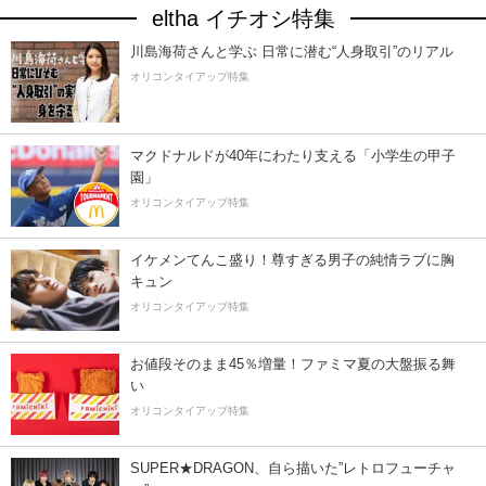
eltha イチオシ特集
川島海荷さんと学ぶ 日常に潜む“人身取引”のリアル
オリコンタイアップ特集
マクドナルドが40年にわたり支える「小学生の甲子
園」
オリコンタイアップ特集
イケメンてんこ盛り！尊すぎる男子の純情ラブに胸
キュン
オリコンタイアップ特集
お値段そのまま45％増量！ファミマ夏の大盤振る舞
い
オリコンタイアップ特集
SUPER★DRAGON、自ら描いた”レトロフューチャ