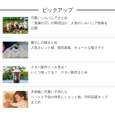
ピックアップ
可愛いシルバニアまとめ
『鬼滅の刃』の再現ほか、人気のシルバニア投稿を
公開
癒やしの猫まとめ
人気タレント猫、猫写真集…キュートな猫ズラリ
スタバ新作イッキ見せ！
いくつ知ってる？ スタバ新作まとめ
天使級に可愛い子供たち
ペットと子供の仲良しショット他、SNS話題キッズ
まとめ