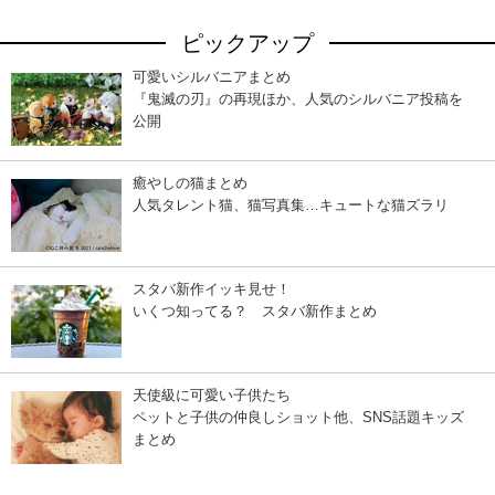
ピックアップ
可愛いシルバニアまとめ
『鬼滅の刃』の再現ほか、人気のシルバニア投稿を
公開
癒やしの猫まとめ
人気タレント猫、猫写真集…キュートな猫ズラリ
スタバ新作イッキ見せ！
いくつ知ってる？ スタバ新作まとめ
天使級に可愛い子供たち
ペットと子供の仲良しショット他、SNS話題キッズ
まとめ