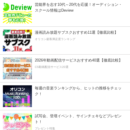
芸能界を志す10代～20代を応援！オーディション・
スクール情報はDeview
漫画読み放題サブスクおすすめ11選【徹底比較】
オリコン顧客満足度ランキング
2026年動画配信サービスおすすめ40選【徹底比較】
CS動画配信サービス20選
毎週の音楽ランキングから、ヒットの推移をチェッ
ク！
試写会、登壇イベント、サインチェキなどプレゼン
ト！
プレゼント特集