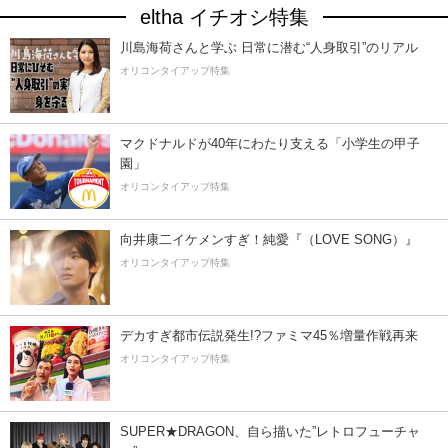
eltha イチオシ特集
川島海荷さんと学ぶ 日常に潜む“人身取引”のリアル
オリコンタイアップ特集
マクドナルドが40年にわたり支える「小学生の甲子
園」
オリコンタイアップ特集
向井康二イケメンすぎ！純愛『（LOVE SONG）』
オリコンタイアップ特集
デカすぎ都市伝説発生!?ファミマ45％増量作戦再来
オリコンタイアップ特集
SUPER★DRAGON、自ら描いた”レトロフューチャ