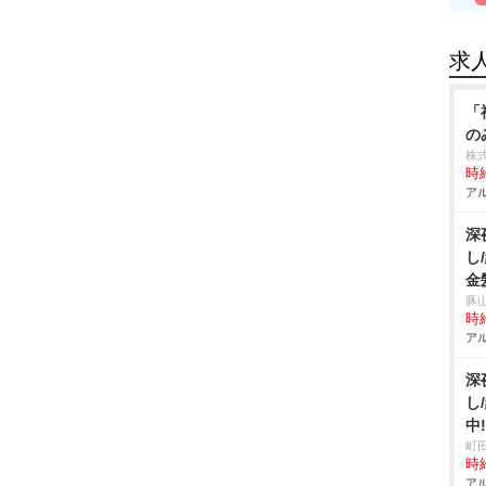
求
「
の
株
時給
アル
深
し
金
豚
時給
アル
深
し
中
町
時給
アル