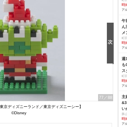
町
時給
アル
午
ん
メ
町
時給
アル
週
も
ス
町
時給
アル
主
77
／88
&
0【東京ディズニーランド／東京ディズニーシー】
い
©Disney
豚
時給
アル