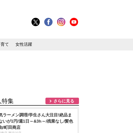
子育て
女性活躍
人特集
さらに見る
気ラーメン調理/学生さん大注目!絶品ま
ないが1円/週1日～&3h～/残業なし/髪色
由/町田商店