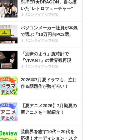
SUPER★DRAGON、自ら描
いた”レトロフューチャー”
オリコンタイアップ特集
パソコンメーカー社員が本気
で選ぶ「10万円台PC3選」
オリコンタイアップ特集
「別班のよう」腕時計で
『VIVANT』の世界観再現
オリコンタイアップ特集
2026年7月夏ドラマも、注目
作＆話題作が勢ぞろい！
【夏アニメ2026】7月期夏の
新アニメを一挙紹介！
芸能界を志す10代～20代を
応援！オーディション・スク