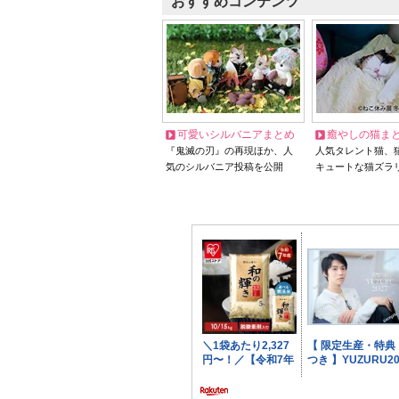
おすすめコンテンツ
可愛いシルバニアまとめ
癒やしの猫ま
『鬼滅の刃』の再現ほか、人
人気タレント猫、
気のシルバニア投稿を公開
キュートな猫ズラ