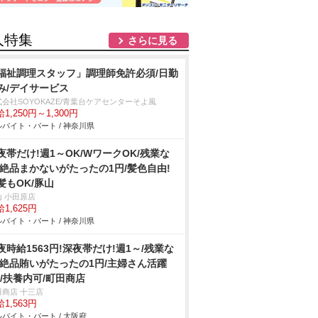
人特集
さらに見る
福祉調理スタッフ」調理師免許必須/日勤
み/デイサービス
式会社SOYOKAZE/青葉台ケアセンターそよ風
1,250円～1,300円
バイト・パート / 神奈川県
夜帯だけ!週1～OK/WワークOK/残業な
/絶品まかないがたったの1円/髪色自由!
髪もOK/豚山
山 小田原店
1,625円
バイト・パート / 神奈川県
夜時給1563円!深夜帯だけ!週1～/残業な
/絶品賄いがたったの1円/主婦さん活躍
!/扶養内可/町田商店
田商店 十三店
1,563円
バイト・パート / 大阪府