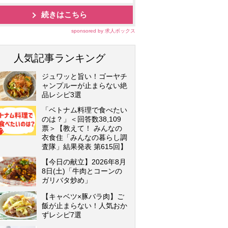
続きはこちら
sponsored by 求人ボックス
人気記事ランキング
ジュワッと旨い！ゴーヤチ
ャンプルーが止まらない絶
品レシピ3選
「ベトナム料理で食べたい
のは？」＜回答数38,109
票＞【教えて！ みんなの
衣食住「みんなの暮らし調
査隊」結果発表 第615回】
【今日の献立】2026年8月
8日(土)「牛肉とコーンの
ガリバタ炒め」
【キャベツ×豚バラ肉】ご
飯が止まらない！人気おか
ずレシピ7選