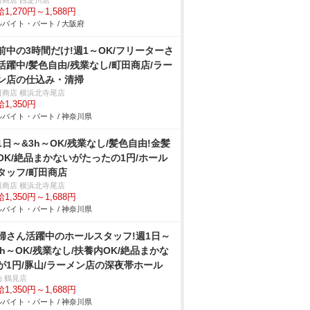
田商店 西淀川店
1,270円～1,588円
バイト・パート / 大阪府
前中の3時間だけ!週1～OK/フリーターさ
活躍中/髪色自由/残業なし/町田商店/ラー
ン店の仕込み・清掃
田商店 横浜北寺尾店
1,350円
バイト・パート / 神奈川県
1日～&3h～OK/残業なし/髪色自由!金髪
OK/絶品まかないがたったの1円/ホール
タッフ/町田商店
田商店 横浜北寺尾店
1,350円～1,688円
バイト・パート / 神奈川県
婦さん活躍中のホールスタッフ!週1日～
3h～OK/残業なし/扶養内OK/絶品まかな
が1円/豚山/ラーメン店の深夜帯ホール
山 鶴見店
1,350円～1,688円
バイト・パート / 神奈川県