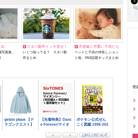
とめ
スタバ新作イッキ見せ！
天使級に可愛い子供たち
猫写真集…
いくつ知ってる？ スタバ新
ペットと子供の仲良しショッ
リ
作まとめ
ト他、SNS話題キッズまとめ
登