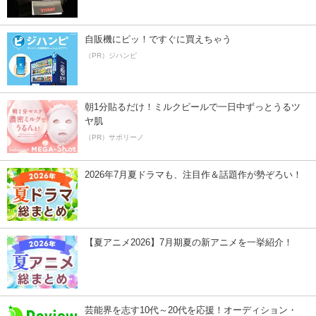
自販機にピッ！ですぐに買えちゃう
（PR）ジハンピ
朝1分貼るだけ！ミルクピールで一日中ずっとうるツ
ヤ肌
（PR）サボリーノ
2026年7月夏ドラマも、注目作＆話題作が勢ぞろい！
【夏アニメ2026】7月期夏の新アニメを一挙紹介！
芸能界を志す10代～20代を応援！オーディション・