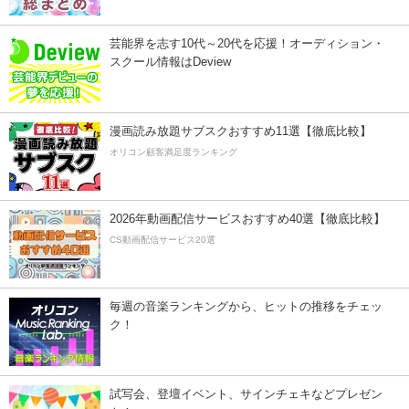
芸能界を志す10代～20代を応援！オーディション・
スクール情報はDeview
漫画読み放題サブスクおすすめ11選【徹底比較】
オリコン顧客満足度ランキング
2026年動画配信サービスおすすめ40選【徹底比較】
CS動画配信サービス20選
毎週の音楽ランキングから、ヒットの推移をチェッ
ク！
試写会、登壇イベント、サインチェキなどプレゼン