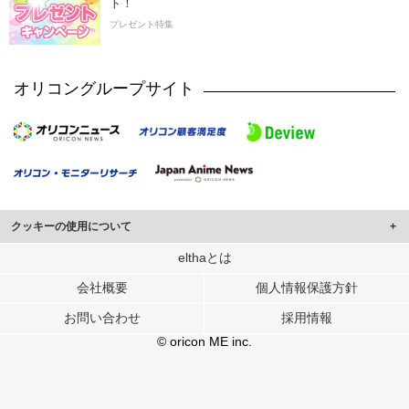
ト！
プレゼント特集
オリコングループサイト
クッキーの使用について
このサイトでは Cookie を使用して、ユーザーに合わせたコンテンツや広告の
elthaとは
表示、ソーシャル メディア機能の提供、広告の表示回数やクリック数の測定を
会社概要
個人情報保護方針
行っています。
また、ユーザーによるサイトの利用状況についても情報を収集し、ソーシャル
お問い合わせ
採用情報
メディアや広告配信、データ解析の各パートナーに提供しています。
各パートナーは、この情報とユーザーが各パートナーに提供した他の情報や、
© oricon ME inc.
ユーザーが各パートナーのサービスを使用したときに収集した他の情報を組み
合わせて使用することがあります。