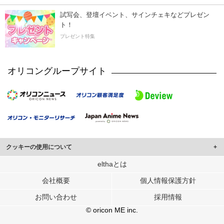
試写会、登壇イベント、サインチェキなどプレゼン
ト！
プレゼント特集
オリコングループサイト
クッキーの使用について
このサイトでは Cookie を使用して、ユーザーに合わせたコンテンツや広告の
elthaとは
表示、ソーシャル メディア機能の提供、広告の表示回数やクリック数の測定を
会社概要
個人情報保護方針
行っています。
また、ユーザーによるサイトの利用状況についても情報を収集し、ソーシャル
お問い合わせ
採用情報
メディアや広告配信、データ解析の各パートナーに提供しています。
各パートナーは、この情報とユーザーが各パートナーに提供した他の情報や、
© oricon ME inc.
ユーザーが各パートナーのサービスを使用したときに収集した他の情報を組み
合わせて使用することがあります。