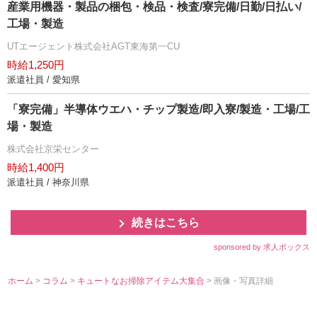
産業用機器・製品の梱包・検品・検査/寮完備/日勤/日払い/
工場・製造
UTエージェント株式会社AGT東海第一CU
時給1,250円
派遣社員 / 愛知県
「寮完備」半導体ウエハ・チップ製造/即入寮/製造・工場/工
場・製造
株式会社京栄センター
時給1,400円
派遣社員 / 神奈川県
続きはこちら
sponsored by 求人ボックス
ホーム
>
コラム
>
キュートなお掃除アイテム大集合
> 画像・写真詳細