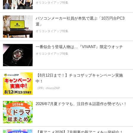
オリコンタイアップ特集
パソコンメーカー社員が本気で選ぶ「10万円台PC3
選」
オリコンタイアップ特集
一番似合う登場人物は…『VIVANT』限定ウオッチ
オリコンタイアップ特集
【8月12日まで！】チョコザップキャンペーン実施
中！
（PR）chocoZAP
2026年7月夏ドラマも、注目作＆話題作が勢ぞろい！
【夏アニメ2026】7月期夏の新アニメを一挙紹介！