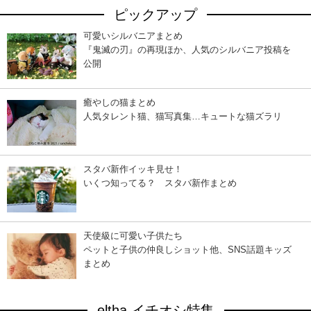
ピックアップ
可愛いシルバニアまとめ
『鬼滅の刃』の再現ほか、人気のシルバニア投稿を
公開
癒やしの猫まとめ
人気タレント猫、猫写真集…キュートな猫ズラリ
スタバ新作イッキ見せ！
いくつ知ってる？ スタバ新作まとめ
天使級に可愛い子供たち
ペットと子供の仲良しショット他、SNS話題キッズ
まとめ
eltha イチオシ特集