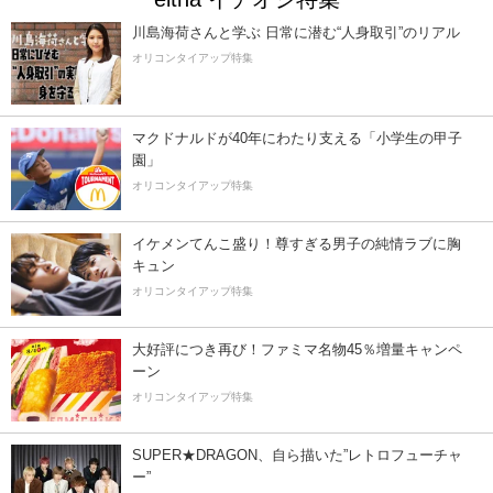
川島海荷さんと学ぶ 日常に潜む“人身取引”のリアル
オリコンタイアップ特集
マクドナルドが40年にわたり支える「小学生の甲子
園」
オリコンタイアップ特集
イケメンてんこ盛り！尊すぎる男子の純情ラブに胸
キュン
オリコンタイアップ特集
大好評につき再び！ファミマ名物45％増量キャンペ
ーン
オリコンタイアップ特集
SUPER★DRAGON、自ら描いた”レトロフューチャ
ー”