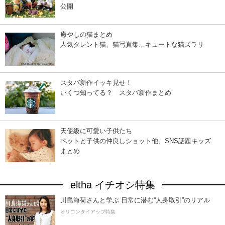
公開
癒やしの猫まとめ
人気タレント猫、猫写真集…キュートな猫ズラリ
スタバ新作イッキ見せ！
いくつ知ってる？ スタバ新作まとめ
天使級に可愛い子供たち
ペットと子供の仲良しショット他、SNS話題キッズ
まとめ
eltha イチオシ特集
川島海荷さんと学ぶ 日常に潜む“人身取引”のリアル
オリコンタイアップ特集