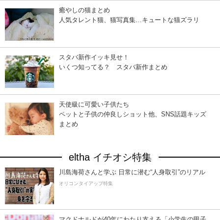
癒やしの猫まとめ
人気タレント猫、猫写真集…キュートな猫ズラリ
スタバ新作イッキ見せ！
いくつ知ってる？ スタバ新作まとめ
天使級に可愛い子供たち
ペットと子供の仲良しショット他、SNS話題キッズ
まとめ
eltha イチオシ特集
川島海荷さんと学ぶ 日常に潜む“人身取引”のリアル
オリコンタイアップ特集
マクドナルドが40年にわたり支える「小学生の甲子