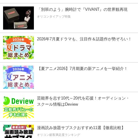
「別班のよう」腕時計で『VIVANT』の世界観再現
オリコンタイアップ特集
2026年7月夏ドラマも、注目作＆話題作が勢ぞろい！
【夏アニメ2026】7月期夏の新アニメを一挙紹介！
芸能界を志す10代～20代を応援！オーディション・
スクール情報はDeview
漫画読み放題サブスクおすすめ11選【徹底比較】
オリコン顧客満足度ランキング