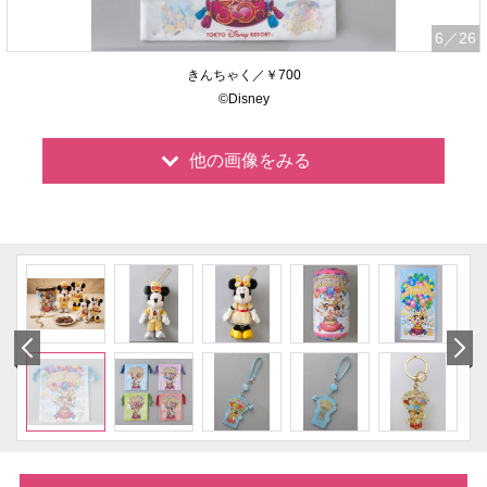
6
／26
きんちゃく／￥700
©Disney
他の画像をみる