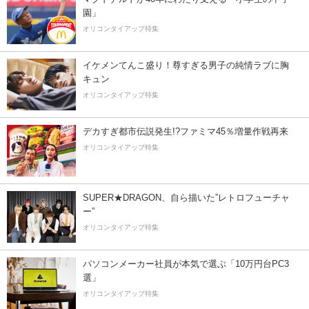
園」
オリコンタイアップ特集
イケメンてんこ盛り！尊すぎる男子の純情ラブに胸
キュン
オリコンタイアップ特集
デカすぎ都市伝説発生!?ファミマ45％増量作戦再来
オリコンタイアップ特集
SUPER★DRAGON、自ら描いた”レトロフューチャ
ー”
オリコンタイアップ特集
パソコンメーカー社員が本気で選ぶ「10万円台PC3
選」
オリコンタイアップ特集