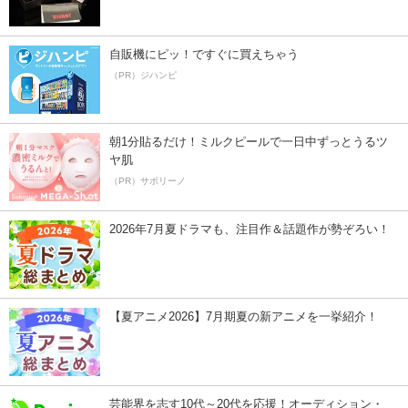
自販機にピッ！ですぐに買えちゃう
（PR）ジハンピ
朝1分貼るだけ！ミルクピールで一日中ずっとうるツ
ヤ肌
（PR）サボリーノ
2026年7月夏ドラマも、注目作＆話題作が勢ぞろい！
【夏アニメ2026】7月期夏の新アニメを一挙紹介！
芸能界を志す10代～20代を応援！オーディション・