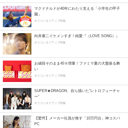
マクドナルドが40年にわたり支える「小学生の甲子
園」
オリコンタイアップ特集
向井康二イケメンすぎ！純愛『（LOVE SONG）』
オリコンタイアップ特集
お値段そのまま45％増量！ファミマ夏の大盤振る舞
い
オリコンタイアップ特集
SUPER★DRAGON、自ら描いた”レトロフューチャ
ー”
オリコンタイアップ特集
【驚愕】メーカー社員が推す「10万円台」神コスパ
PC