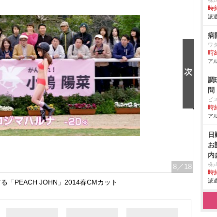
株
時給
派遣
病
ワ
時給
アル
調
問
ビ
時給
アル
日
お
内
株
8
／18
時給
派遣
「PEACH JOHN」2014春CMカット