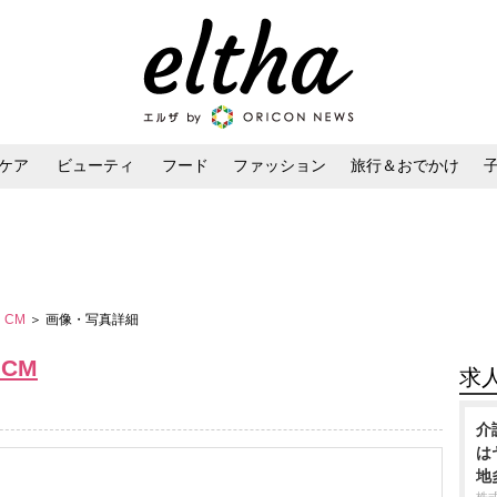
ケア
ビューティ
フード
ファッション
旅行＆おでかけ
ンケア
ダイエット・ボディケア
ヘアスタイル・ヘアアレンジ
 CM
＞ 画像・写真詳細
 CM
求
介
は
地