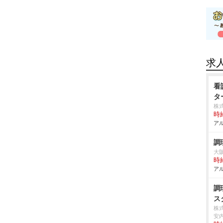
求
看
タ
株
時給
アル
調
大
時給
アル
調
ス
株
安