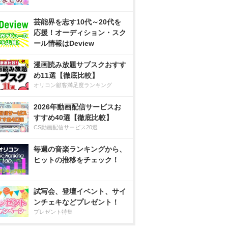
芸能界を志す10代～20代を
応援！オーディション・スク
ール情報はDeview
漫画読み放題サブスクおすす
め11選【徹底比較】
オリコン顧客満足度ランキング
2026年動画配信サービスお
すすめ40選【徹底比較】
CS動画配信サービス20選
毎週の音楽ランキングから、
ヒットの推移をチェック！
試写会、登壇イベント、サイ
ンチェキなどプレゼント！
プレゼント特集