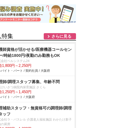
人特集
さらに見る
護師資格が活かせる/医療機器コールセン
ー/時給1800円/夜勤のみ勤務もOK
式会社ベルシステム24
1,800円～2,250円
バイト・パート / 契約社員 / 大阪府
理師/調理スタッフ募集、年齢不問
阪けいさつ病院内保育施設 さくら
1,250円～1,450円
バイト・パート / 大阪府
理補助スタッフ・無資格可の調理師/調理
タッフ
式会社ラ・パスレル 介護老人福祉施設 わかたけ新子
内の厨房