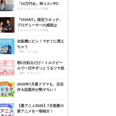
「10万円台」神コスパPC
オリコンタイアップ特集
『VIVANT』限定ウオッチ、
プロデューサーの感想は
オリコンタイアップ特集
自販機にピッ！ですぐに買え
ちゃう
（PR）ジハンピ
朝1分貼るだけ！ミルクピー
ルで一日中ずっとうるツヤ肌
（PR）サボリーノ
2026年7月夏ドラマも、注目
作＆話題作が勢ぞろい！
【夏アニメ2026】7月期夏の
新アニメを一挙紹介！