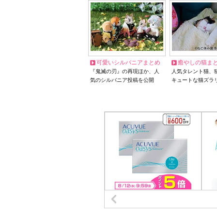
可愛いシルバニアまとめ
癒やしの猫ま
『鬼滅の刃』の再現ほか、人
人気タレント猫、
気のシルバニア投稿を公開
キュートな猫ズラ