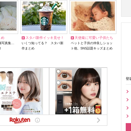
とめ
スタバ新作イッキ見せ！
天使級に可愛い子供たち
猫写真集…
いくつ知ってる？ スタバ新
ペットと子供の仲良しショッ
リ
作まとめ
ト他、SNS話題キッズまとめ
登