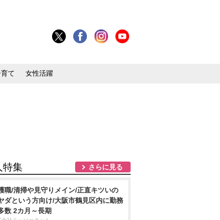
子育て
女性活躍
人特集
さらに見る
護職/清掃や見守りメイン/正直キツいの
ヤダという方向け/大阪市鶴見区内に勤務
多数 2カ月～長期