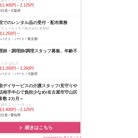
式会社ニッソーネット
1,400円～2,125円
社員 / 大阪府
院でのレンタル品の受付・配布業務
タキューセイモア株式会社 業務部
1,250円～
バイト・パート / 東京都
理師・調理師/調理スタッフ募集、年齢不
ストロ はんだ
1,200円～1,260円
バイト・パート / 大阪府
勤デイサービスの介護スタッフ/見守り
話相手中心で負担少なめ/名古屋市守山区
多数 2カ月～
式会社ニッソーネット
1,400円～2,125円
社員 / 愛知県
続きはこちら
sponsored by 求人ボックス