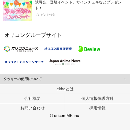
試写会、登壇イベント、サインチェキなどプレゼン
ト！
プレゼント特集
オリコングループサイト
クッキーの使用について
このサイトでは Cookie を使用して、ユーザーに合わせたコンテンツや広告の
elthaとは
表示、ソーシャル メディア機能の提供、広告の表示回数やクリック数の測定を
会社概要
個人情報保護方針
行っています。
また、ユーザーによるサイトの利用状況についても情報を収集し、ソーシャル
お問い合わせ
採用情報
メディアや広告配信、データ解析の各パートナーに提供しています。
各パートナーは、この情報とユーザーが各パートナーに提供した他の情報や、
© oricon ME inc.
ユーザーが各パートナーのサービスを使用したときに収集した他の情報を組み
合わせて使用することがあります。