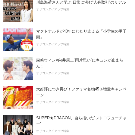
川島海荷さんと学ぶ 日常に潜む“人身取引”のリアル
オリコンタイアップ特集
マクドナルドが40年にわたり支える「小学生の甲子
園」
オリコンタイアップ特集
森崎ウィン×向井康二“両片思い”にキュンが止まら
ん！
オリコンタイアップ特集
大好評につき再び！ファミマ名物45％増量キャンペ
ーン
オリコンタイアップ特集
SUPER★DRAGON、自ら描いた”レトロフューチャ
ー”
オリコンタイアップ特集