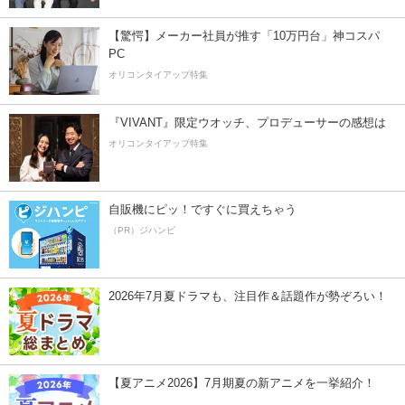
【驚愕】メーカー社員が推す「10万円台」神コスパ
PC
オリコンタイアップ特集
『VIVANT』限定ウオッチ、プロデューサーの感想は
オリコンタイアップ特集
自販機にピッ！ですぐに買えちゃう
（PR）ジハンピ
2026年7月夏ドラマも、注目作＆話題作が勢ぞろい！
【夏アニメ2026】7月期夏の新アニメを一挙紹介！