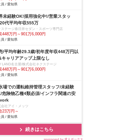
員 / 愛知県
界未経験OK!採用強化中!/営業スタッ
/20代平均年収555万
クステージ春日井セダン・スポーツ専門店
448万円～901万6,000円
員 / 愛知県
売/平均年齢29.3歳/初年度年収448万円以
&キャリアアップ上限なし
V LAND名古屋/株式会社ネクステージ
448万円～901万6,000円
員 / 愛知県
水場での運転維持管理スタッフ/未経験
K/危険物乙種4類必須/インフラ関連の安
ork
式会社アイ・メッツ
給23万円～
員 / 愛知県
続きはこちら
sponsored by 求人ボックス