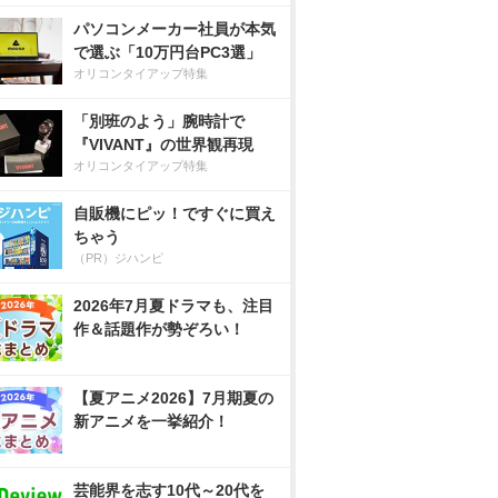
パソコンメーカー社員が本気
で選ぶ「10万円台PC3選」
オリコンタイアップ特集
「別班のよう」腕時計で
『VIVANT』の世界観再現
オリコンタイアップ特集
自販機にピッ！ですぐに買え
ちゃう
（PR）ジハンピ
2026年7月夏ドラマも、注目
作＆話題作が勢ぞろい！
【夏アニメ2026】7月期夏の
新アニメを一挙紹介！
芸能界を志す10代～20代を