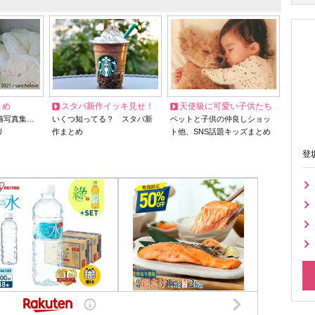
とめ
スタバ新作イッキ見せ！
天使級に可愛い子供たち
猫写真集…
いくつ知ってる？ スタバ新
ペットと子供の仲良しショッ
リ
作まとめ
ト他、SNS話題キッズまとめ
登