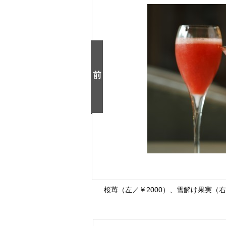
桜苺（左／￥2000）、雪解け果実（右／