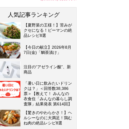
人気記事ランキング
【夏野菜の王様！】苦みが
クセになる！ピーマンの絶
品レシピ8選
【今日の献立】2026年8月
7日(金)「鯛茶漬け」
注目の“アゼライン酸”、新
商品
「暑い日に飲みたいドリン
クは？」＜回答数38,386
票＞【教えて！ みんなの
衣食住「みんなの暮らし調
査隊」結果発表 第614回】
【驚きのやわらかさ！】ヘ
ルシーなのに大満足！鶏む
ね肉の絶品レシピ8選