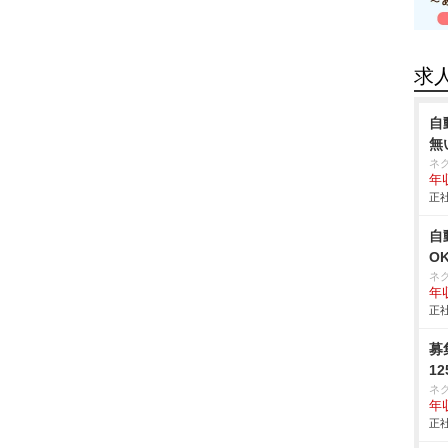
求
自
無
ネ
年収
正社
自
O
ネ
年収
正社
募
1
ネ
年収
正社