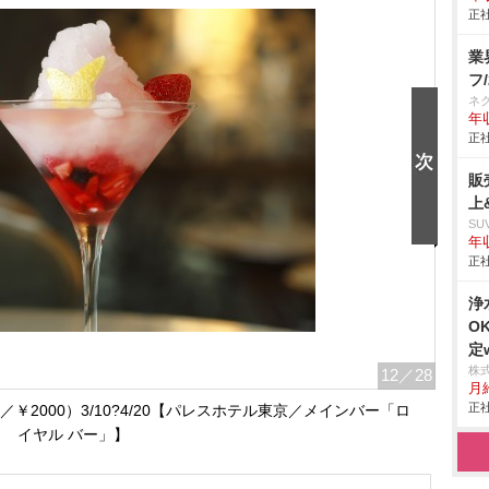
正社
業
フ
ネ
年収
正社
販
上
SU
年収
正社
浄
O
定w
株
12
／28
月
正社
￥2000）3/10?4/20【パレスホテル東京／メインバー「ロ
イヤル バー」】