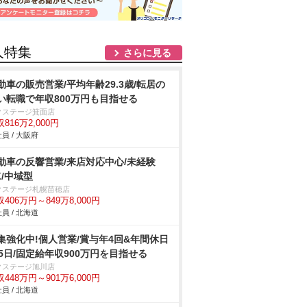
人特集
さらに見る
動車の販売営業/平均年齢29.3歳/転居の
い転職で年収800万円も目指せる
クステージ箕面店
816万2,000円
員 / 大阪府
動車の反響営業/来店対応中心/未経験
K/中域型
クステージ札幌苗穂店
406万円～849万8,000円
員 / 北海道
集強化中!個人営業/賞与年4回&年間休日
25日/固定給年収900万円を目指せる
クステージ旭川店
448万円～901万6,000円
員 / 北海道