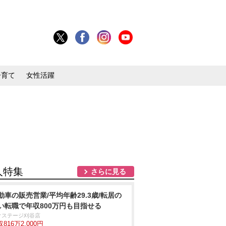
子育て
女性活躍
人特集
さらに見る
動車の販売営業/平均年齢29.3歳/転居の
い転職で年収800万円も目指せる
クステージ刈谷店
816万2,000円