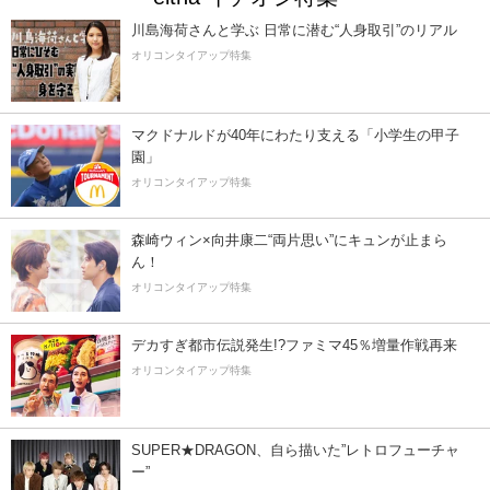
川島海荷さんと学ぶ 日常に潜む“人身取引”のリアル
オリコンタイアップ特集
マクドナルドが40年にわたり支える「小学生の甲子
園」
オリコンタイアップ特集
森崎ウィン×向井康二“両片思い”にキュンが止まら
ん！
オリコンタイアップ特集
デカすぎ都市伝説発生!?ファミマ45％増量作戦再来
オリコンタイアップ特集
SUPER★DRAGON、自ら描いた”レトロフューチャ
ー”