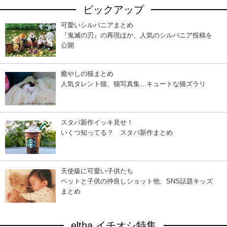
ピックアップ
可愛いシルバニアまとめ
『鬼滅の刃』の再現ほか、人気のシルバニア投稿を
公開
癒やしの猫まとめ
人気タレント猫、猫写真集…キュートな猫ズラリ
スタバ新作イッキ見せ！
いくつ知ってる？ スタバ新作まとめ
天使級に可愛い子供たち
ペットと子供の仲良しショット他、SNS話題キッズ
まとめ
eltha イチオシ特集