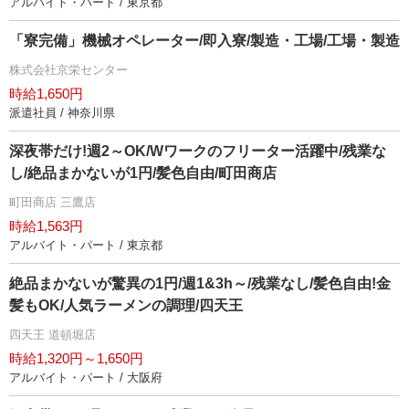
アルバイト・パート / 東京都
「寮完備」機械オペレーター/即入寮/製造・工場/工場・製造
株式会社京栄センター
時給1,650円
派遣社員 / 神奈川県
深夜帯だけ!週2～OK/Wワークのフリーター活躍中/残業な
し/絶品まかないが1円/髪色自由/町田商店
町田商店 三鷹店
時給1,563円
アルバイト・パート / 東京都
絶品まかないが驚異の1円/週1&3h～/残業なし/髪色自由!金
髪もOK/人気ラーメンの調理/四天王
四天王 道頓堀店
時給1,320円～1,650円
アルバイト・パート / 大阪府