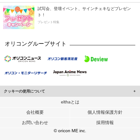
試写会、登壇イベント、サインチェキなどプレゼン
ト！
プレゼント特集
オリコングループサイト
クッキーの使用について
このサイトでは Cookie を使用して、ユーザーに合わせたコンテンツや広告の
elthaとは
表示、ソーシャル メディア機能の提供、広告の表示回数やクリック数の測定を
会社概要
個人情報保護方針
行っています。
また、ユーザーによるサイトの利用状況についても情報を収集し、ソーシャル
お問い合わせ
採用情報
メディアや広告配信、データ解析の各パートナーに提供しています。
各パートナーは、この情報とユーザーが各パートナーに提供した他の情報や、
© oricon ME inc.
ユーザーが各パートナーのサービスを使用したときに収集した他の情報を組み
合わせて使用することがあります。