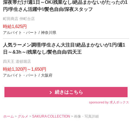
深夜帯だけ!週1日～OK/残業なし/絶品まかないがたったの1
円/学生さん活躍中!/髪色自由/深夜スタッフ
町田商店 仲町台店
時給1,625円
アルバイト・パート / 神奈川県
人気ラーメン調理/学生さん大注目!絶品まかないが1円/週1
日～&3h～/残業なし/髪色自由/四天王
四天王 道頓堀店
時給1,320円～1,650円
アルバイト・パート / 大阪府
続きはこちら
sponsored by 求人ボックス
ホーム
>
グルメ
>
SAKURA COLLECTION
> 画像・写真詳細