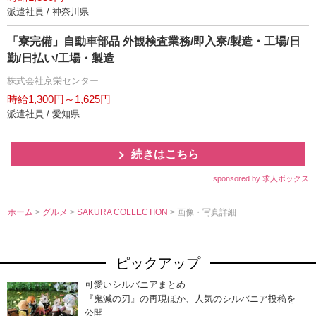
派遣社員 / 神奈川県
「寮完備」自動車部品 外観検査業務/即入寮/製造・工場/日
勤/日払い/工場・製造
株式会社京栄センター
時給1,300円～1,625円
派遣社員 / 愛知県
続きはこちら
sponsored by 求人ボックス
ホーム
>
グルメ
>
SAKURA COLLECTION
> 画像・写真詳細
ピックアップ
可愛いシルバニアまとめ
『鬼滅の刃』の再現ほか、人気のシルバニア投稿を
公開