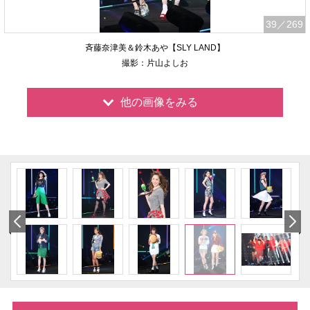
39
／269
斉藤奈津美＆鈴木あや【SLY LAND】
撮影：片山よしお
他の画像をみる