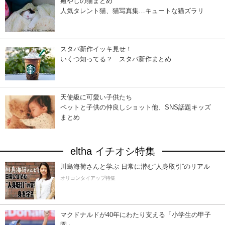
癒やしの猫まとめ
人気タレント猫、猫写真集…キュートな猫ズラリ
スタバ新作イッキ見せ！
いくつ知ってる？ スタバ新作まとめ
天使級に可愛い子供たち
ペットと子供の仲良しショット他、SNS話題キッズ
まとめ
eltha イチオシ特集
川島海荷さんと学ぶ 日常に潜む“人身取引”のリアル
オリコンタイアップ特集
マクドナルドが40年にわたり支える「小学生の甲子
園」