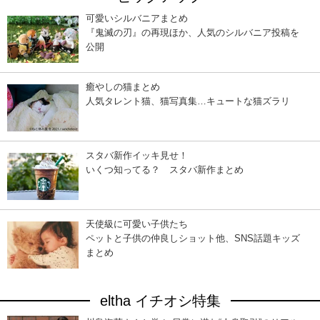
可愛いシルバニアまとめ
『鬼滅の刃』の再現ほか、人気のシルバニア投稿を
公開
癒やしの猫まとめ
人気タレント猫、猫写真集…キュートな猫ズラリ
スタバ新作イッキ見せ！
いくつ知ってる？ スタバ新作まとめ
天使級に可愛い子供たち
ペットと子供の仲良しショット他、SNS話題キッズ
まとめ
eltha イチオシ特集