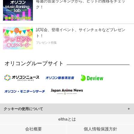
毎週の音楽ランキングから、ヒットの推移をチェッ
ク！
試写会、登壇イベント、サインチェキなどプレゼン
ト！
プレゼント特集
オリコングループサイト
クッキーの使用について
このサイトでは Cookie を使用して、ユーザーに合わせたコンテンツや広告の
elthaとは
表示、ソーシャル メディア機能の提供、広告の表示回数やクリック数の測定を
会社概要
個人情報保護方針
行っています。