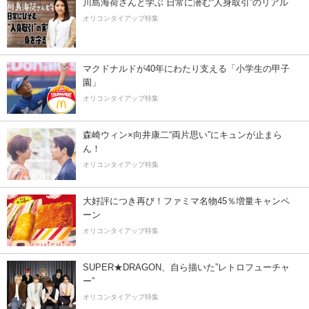
川島海荷さんと学ぶ 日常に潜む“人身取引”のリアル
オリコンタイアップ特集
マクドナルドが40年にわたり支える「小学生の甲子
園」
オリコンタイアップ特集
森崎ウィン×向井康二“両片思い”にキュンが止まら
ん！
オリコンタイアップ特集
大好評につき再び！ファミマ名物45％増量キャンペ
ーン
オリコンタイアップ特集
SUPER★DRAGON、自ら描いた”レトロフューチャ
ー”
オリコンタイアップ特集