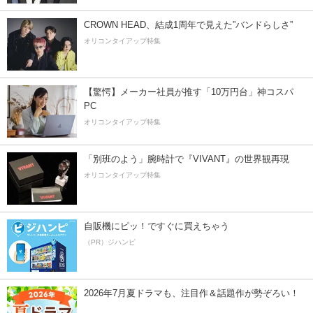
CROWN HEAD、結成1周年で見えた”バンドらしさ”
オリコンタイアップ特集
【驚愕】メーカー社員が推す「10万円台」神コスパ
PC
オリコンタイアップ特集
「別班のよう」腕時計で『VIVANT』の世界観再現
オリコンタイアップ特集
自販機にピッ！ですぐに買えちゃう
（PR）ジハンピ
2026年7月夏ドラマも、注目作＆話題作が勢ぞろい！