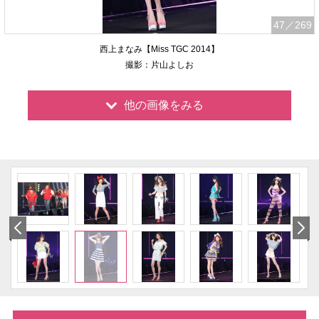
47
／269
西上まなみ【Miss TGC 2014】
撮影：片山よしお
他の画像をみる