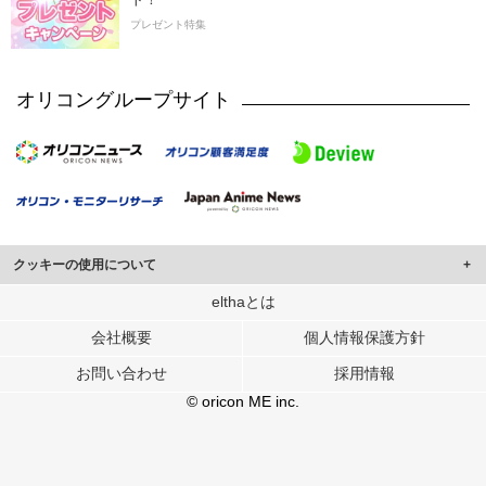
プレゼント特集
オリコングループサイト
クッキーの使用について
このサイトでは Cookie を使用して、ユーザーに合わせたコンテンツや広告の
elthaとは
表示、ソーシャル メディア機能の提供、広告の表示回数やクリック数の測定を
会社概要
個人情報保護方針
行っています。
また、ユーザーによるサイトの利用状況についても情報を収集し、ソーシャル
お問い合わせ
採用情報
メディアや広告配信、データ解析の各パートナーに提供しています。
各パートナーは、この情報とユーザーが各パートナーに提供した他の情報や、
© oricon ME inc.
ユーザーが各パートナーのサービスを使用したときに収集した他の情報を組み
合わせて使用することがあります。