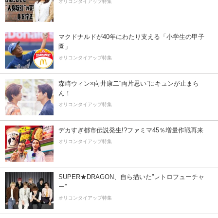
オリコンタイアップ特集
マクドナルドが40年にわたり支える「小学生の甲子
園」
オリコンタイアップ特集
森崎ウィン×向井康二“両片思い”にキュンが止まら
ん！
オリコンタイアップ特集
デカすぎ都市伝説発生!?ファミマ45％増量作戦再来
オリコンタイアップ特集
SUPER★DRAGON、自ら描いた”レトロフューチャ
ー”
オリコンタイアップ特集