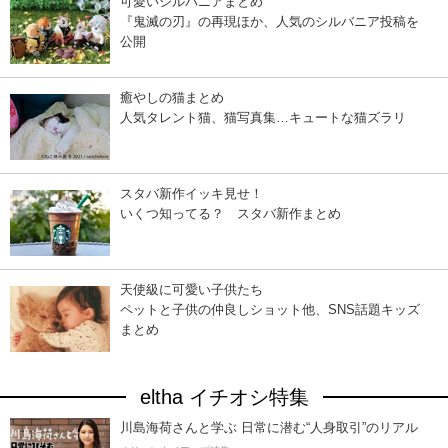
可愛いシルバニアまとめ
『鬼滅の刃』の再現ほか、人気のシルバニア投稿を
公開
癒やしの猫まとめ
人気タレント猫、猫写真集…キュートな猫ズラリ
スタバ新作イッキ見せ！
いくつ知ってる？ スタバ新作まとめ
天使級に可愛い子供たち
ペットと子供の仲良しショット他、SNS話題キッズ
まとめ
eltha イチオシ特集
川島海荷さんと学ぶ 日常に潜む“人身取引”のリアル