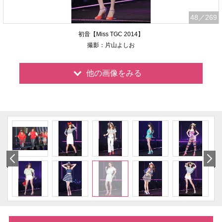
48
／269
初音【Miss TGC 2014】
撮影：片山よしお
他の画像をみる