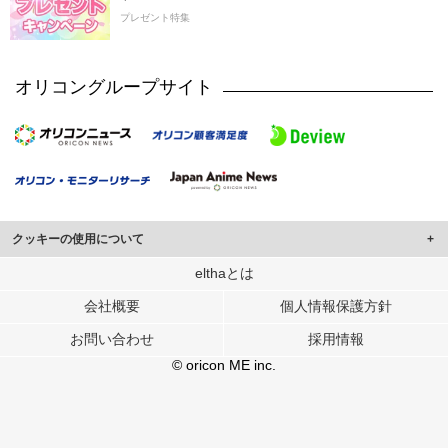
プレゼント特集
オリコングループサイト
クッキーの使用について
このサイトでは Cookie を使用して、ユーザーに合わせたコンテンツや広告の
elthaとは
表示、ソーシャル メディア機能の提供、広告の表示回数やクリック数の測定を
会社概要
個人情報保護方針
行っています。
また、ユーザーによるサイトの利用状況についても情報を収集し、ソーシャル
お問い合わせ
採用情報
メディアや広告配信、データ解析の各パートナーに提供しています。
各パートナーは、この情報とユーザーが各パートナーに提供した他の情報や、
© oricon ME inc.
ユーザーが各パートナーのサービスを使用したときに収集した他の情報を組み
合わせて使用することがあります。