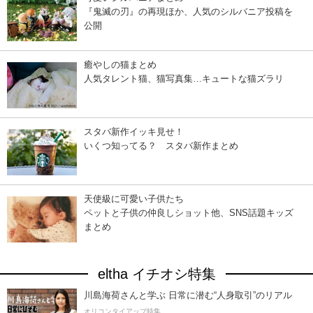
『鬼滅の刃』の再現ほか、人気のシルバニア投稿を
公開
癒やしの猫まとめ
人気タレント猫、猫写真集…キュートな猫ズラリ
スタバ新作イッキ見せ！
いくつ知ってる？ スタバ新作まとめ
天使級に可愛い子供たち
ペットと子供の仲良しショット他、SNS話題キッズ
まとめ
eltha イチオシ特集
川島海荷さんと学ぶ 日常に潜む“人身取引”のリアル
オリコンタイアップ特集