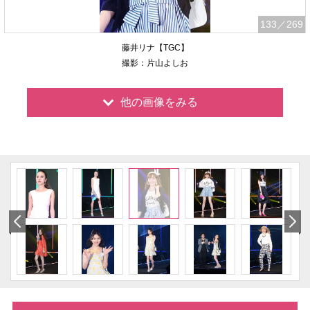
133
／269
藤井リナ【TGC】
撮影：片山よしお
他の画像をみる