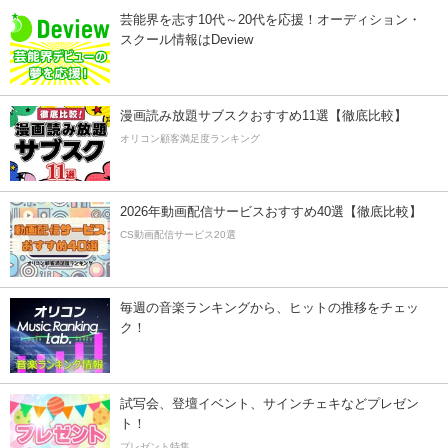
芸能界を志す10代～20代を応援！オーディション・
スクール情報はDeview
漫画読み放題サブスクおすすめ11選【徹底比較】
オリコン顧客満足度ランキング
2026年動画配信サービスおすすめ40選【徹底比較】
CS動画配信サービス20選
毎週の音楽ランキングから、ヒットの推移をチェッ
ク！
試写会、登壇イベント、サインチェキなどプレゼン
ト！
プレゼント特集