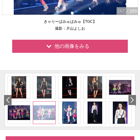
167
／269
きゃりーぱみゅぱみゅ【TGC】
撮影：片山よしお
他の画像をみる