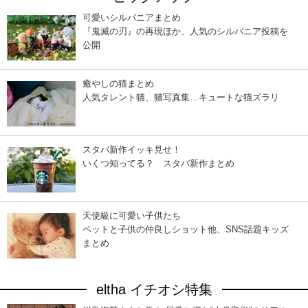
可愛いシルバニアまとめ
『鬼滅の刃』の再現ほか、人気のシルバニア投稿を
公開
癒やしの猫まとめ
人気タレント猫、猫写真集…キュートな猫ズラリ
スタバ新作イッキ見せ！
いくつ知ってる？ スタバ新作まとめ
天使級に可愛い子供たち
ペットと子供の仲良しショット他、SNS話題キッズ
まとめ
eltha イチオシ特集