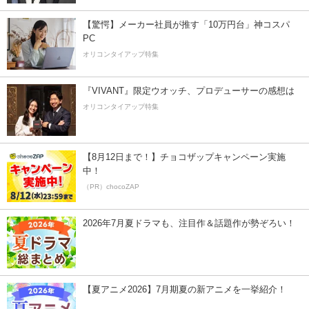
【驚愕】メーカー社員が推す「10万円台」神コスパ
PC
オリコンタイアップ特集
『VIVANT』限定ウオッチ、プロデューサーの感想は
オリコンタイアップ特集
【8月12日まで！】チョコザップキャンペーン実施
中！
（PR）chocoZAP
2026年7月夏ドラマも、注目作＆話題作が勢ぞろい！
【夏アニメ2026】7月期夏の新アニメを一挙紹介！