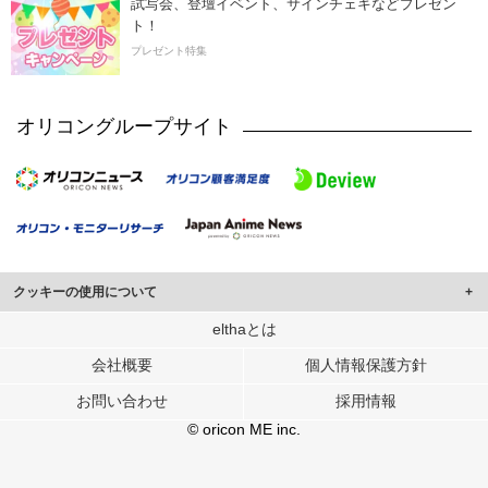
試写会、登壇イベント、サインチェキなどプレゼン
ト！
プレゼント特集
オリコングループサイト
クッキーの使用について
このサイトでは Cookie を使用して、ユーザーに合わせたコンテンツや広告の
elthaとは
表示、ソーシャル メディア機能の提供、広告の表示回数やクリック数の測定を
会社概要
個人情報保護方針
行っています。
また、ユーザーによるサイトの利用状況についても情報を収集し、ソーシャル
お問い合わせ
採用情報
メディアや広告配信、データ解析の各パートナーに提供しています。
各パートナーは、この情報とユーザーが各パートナーに提供した他の情報や、
© oricon ME inc.
ユーザーが各パートナーのサービスを使用したときに収集した他の情報を組み
合わせて使用することがあります。