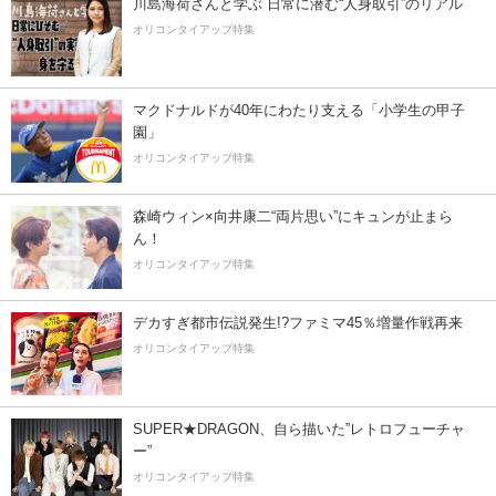
川島海荷さんと学ぶ 日常に潜む“人身取引”のリアル
オリコンタイアップ特集
マクドナルドが40年にわたり支える「小学生の甲子
園」
オリコンタイアップ特集
森崎ウィン×向井康二“両片思い”にキュンが止まら
ん！
オリコンタイアップ特集
デカすぎ都市伝説発生!?ファミマ45％増量作戦再来
オリコンタイアップ特集
SUPER★DRAGON、自ら描いた”レトロフューチャ
ー”
オリコンタイアップ特集