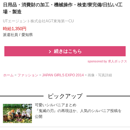
日用品・消費財の加工・機械操作・検査/寮完備/日払い/工
場・製造
UTエージェント株式会社AGT東海第一CU
時給1,350円
派遣社員 / 愛知県
続きはこちら
sponsored by 求人ボックス
ホーム
>
ファッション
>
JAPAN GIRLS EXPO 2014
> 画像・写真詳細
ピックアップ
可愛いシルバニアまとめ
『鬼滅の刃』の再現ほか、人気のシルバニア投稿を
公開