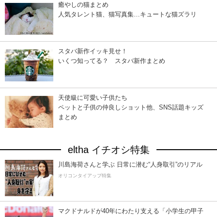
癒やしの猫まとめ
人気タレント猫、猫写真集…キュートな猫ズラリ
スタバ新作イッキ見せ！
いくつ知ってる？ スタバ新作まとめ
天使級に可愛い子供たち
ペットと子供の仲良しショット他、SNS話題キッズ
まとめ
eltha イチオシ特集
川島海荷さんと学ぶ 日常に潜む“人身取引”のリアル
オリコンタイアップ特集
マクドナルドが40年にわたり支える「小学生の甲子