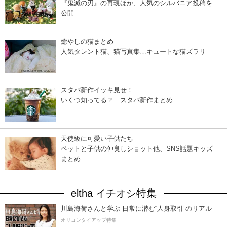
『鬼滅の刃』の再現ほか、人気のシルバニア投稿を
公開
癒やしの猫まとめ
人気タレント猫、猫写真集…キュートな猫ズラリ
スタバ新作イッキ見せ！
いくつ知ってる？ スタバ新作まとめ
天使級に可愛い子供たち
ペットと子供の仲良しショット他、SNS話題キッズ
まとめ
eltha イチオシ特集
川島海荷さんと学ぶ 日常に潜む“人身取引”のリアル
オリコンタイアップ特集