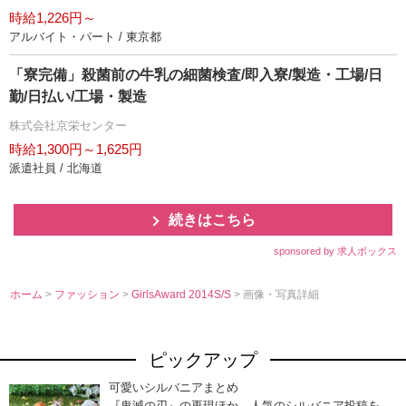
時給1,226円～
アルバイト・パート / 東京都
「寮完備」殺菌前の牛乳の細菌検査/即入寮/製造・工場/日
勤/日払い/工場・製造
株式会社京栄センター
時給1,300円～1,625円
派遣社員 / 北海道
続きはこちら
sponsored by 求人ボックス
ホーム
>
ファッション
>
GirlsAward 2014S/S
> 画像・写真詳細
ピックアップ
可愛いシルバニアまとめ
『鬼滅の刃』の再現ほか、人気のシルバニア投稿を