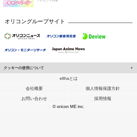
プレゼント特集
オリコングループサイト
クッキーの使用について
このサイトでは Cookie を使用して、ユーザーに合わせたコンテンツや広告の
elthaとは
表示、ソーシャル メディア機能の提供、広告の表示回数やクリック数の測定を
会社概要
個人情報保護方針
行っています。
また、ユーザーによるサイトの利用状況についても情報を収集し、ソーシャル
お問い合わせ
採用情報
メディアや広告配信、データ解析の各パートナーに提供しています。
各パートナーは、この情報とユーザーが各パートナーに提供した他の情報や、
© oricon ME inc.
ユーザーが各パートナーのサービスを使用したときに収集した他の情報を組み
合わせて使用することがあります。