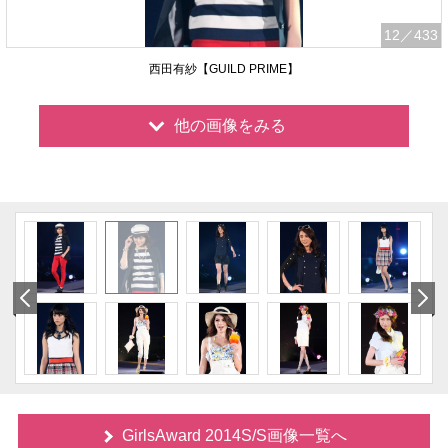
12
／433
西田有紗【GUILD PRIME】
他の画像をみる
GirlsAward 2014S/S画像一覧へ