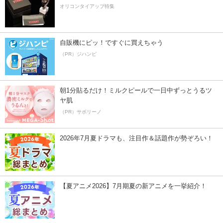
オリコンタイアップ特集
自販機にピッ！ですぐに買えちゃう
（PR）ジハンピ
朝1分貼るだけ！ミルクピールで一日中ずっとうるツ
ヤ肌
（PR）サボリーノ
2026年7月夏ドラマも、注目作＆話題作が勢ぞろい！
【夏アニメ2026】7月期夏の新アニメを一挙紹介！