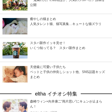
公開
癒やしの猫まとめ
人気タレント猫、猫写真集…キュートな猫ズラリ
スタバ新作イッキ見せ！
いくつ知ってる？ スタバ新作まとめ
天使級に可愛い子供たち
ペットと子供の仲良しショット他、SNS話題キッズ
まとめ
eltha イチオシ特集
森崎ウィン×向井康二“両片思い”にキュンが止まら
ん！