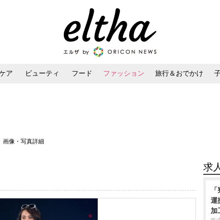
ケア
ビューティ
フード
ファッション
旅行＆おでかけ
ンケア
ダイエット・ボディケア
ヘアスタイル・ヘアアレンジ
＞ 画像・写真詳細
求
「
運
加