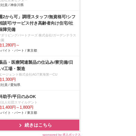
アドライバーを使用しての車用シートの
式会社京栄センター
社員 / 神奈川県
付け・製品の検査作業/即入寮/製造・工
週2から可」調理スタッフ/無資格可/シフ
相談可/サービス付き高齢者向け住宅/社
保障完備
マダリビングパートナーズ 株式会社/ガーデンテラス
公園
1,280円～
バイト・パート / 東京都
薬品・医療関連製品の仕込み/寮完備/日
い/工場・製造
Tエージェント株式会社AGT東海第一CU
1,300円
社員 / 愛知県
科助手/平日のみOK
療法人社団スマイルデント
1,400円～1,800円
バイト・パート / 東京都
続きはこちら
sponsored by 求人ボックス