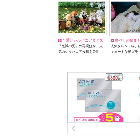
可愛いシルバニアまとめ
癒やしの猫ま
『鬼滅の刃』の再現ほか、人
人気タレント猫、
気のシルバニア投稿を公開
キュートな猫ズラ