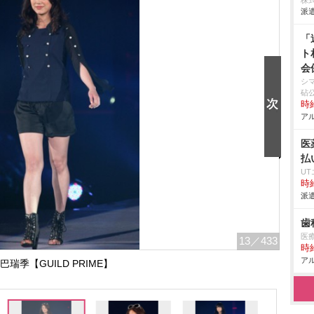
エ
株
派遣
組
場
「
ト
会
シ
砧
時給
アル
医
払
U
時給
派遣
歯
医
13
／433
時給
アル
巴瑞季【GUILD PRIME】