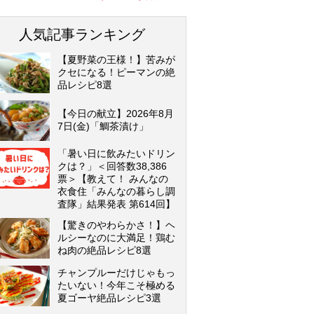
人気記事ランキング
【夏野菜の王様！】苦みが
クセになる！ピーマンの絶
品レシピ8選
【今日の献立】2026年8月
7日(金)「鯛茶漬け」
「暑い日に飲みたいドリン
クは？」＜回答数38,386
票＞【教えて！ みんなの
衣食住「みんなの暮らし調
査隊」結果発表 第614回】
【驚きのやわらかさ！】ヘ
ルシーなのに大満足！鶏む
ね肉の絶品レシピ8選
チャンプルーだけじゃもっ
たいない！今年こそ極める
夏ゴーヤ絶品レシピ3選