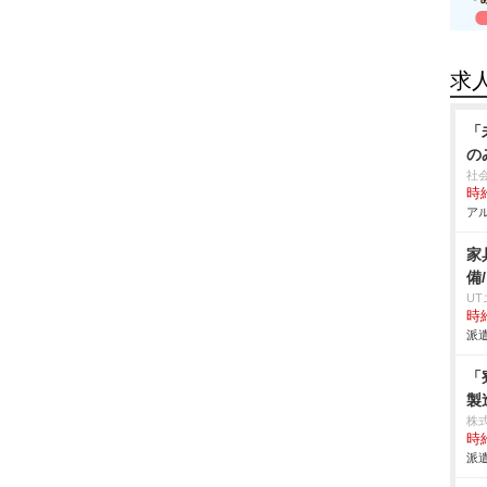
求
「
の
社
時給
アル
家
備
U
時給
派遣
「
製
株
時給
派遣