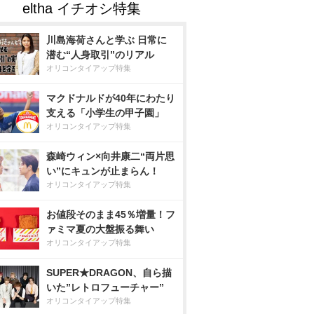
川島海荷さんと学ぶ 日常に
潜む“人身取引”のリアル
オリコンタイアップ特集
マクドナルドが40年にわたり
支える「小学生の甲子園」
オリコンタイアップ特集
森崎ウィン×向井康二“両片思
い”にキュンが止まらん！
オリコンタイアップ特集
お値段そのまま45％増量！フ
ァミマ夏の大盤振る舞い
オリコンタイアップ特集
SUPER★DRAGON、自ら描
いた”レトロフューチャー”
オリコンタイアップ特集