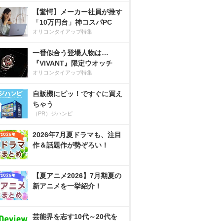
【驚愕】メーカー社員が推す
「10万円台」神コスパPC
オリコンタイアップ特集
一番似合う登場人物は…
『VIVANT』限定ウオッチ
オリコンタイアップ特集
自販機にピッ！ですぐに買え
ちゃう
（PR）ジハンピ
2026年7月夏ドラマも、注目
作＆話題作が勢ぞろい！
【夏アニメ2026】7月期夏の
新アニメを一挙紹介！
芸能界を志す10代～20代を