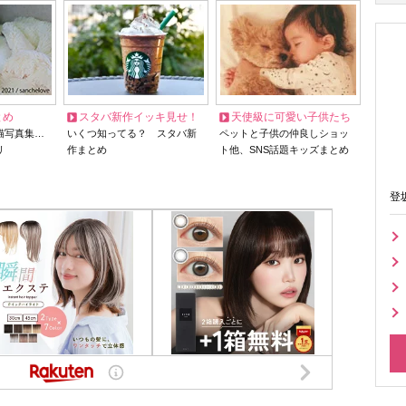
とめ
スタバ新作イッキ見せ！
天使級に可愛い子供たち
猫写真集…
いくつ知ってる？ スタバ新
ペットと子供の仲良しショッ
リ
作まとめ
ト他、SNS話題キッズまとめ
登