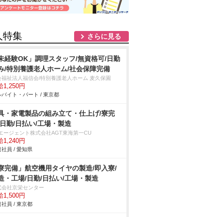
人特集
さらに見る
未経験OK」調理スタッフ/無資格可/日勤
み/特別養護老人ホーム/社会保障完備
会福祉法人福信会/特別養護老人ホーム 麦久保園
1,250円
バイト・パート / 東京都
具・家電製品の組み立て・仕上げ/寮完
/日勤/日払い/工場・製造
Tエージェント株式会社AGT東海第一CU
1,240円
社員 / 愛知県
寮完備」航空機用タイヤの製造/即入寮/
造・工場/日勤/日払い/工場・製造
式会社京栄センター
1,500円
社員 / 東京都