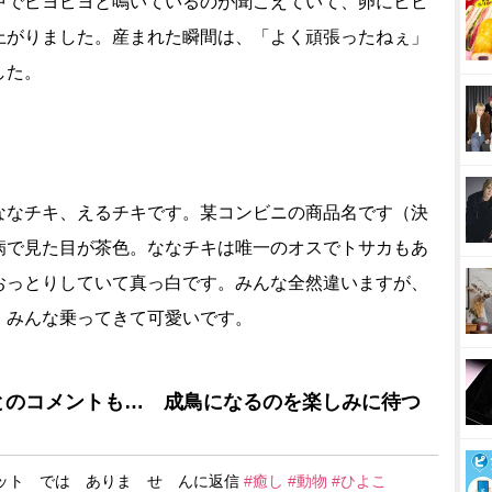
中でピヨピヨと鳴いているのが聞こえていて、卵にヒビ
上がりました。産まれた瞬間は、「よく頑張ったねぇ」
した。
ななチキ、えるチキです。某コンビニの商品名です（決
病で見た目が茶色。ななチキは唯一のオスでトサカもあ
おっとりしていて真っ白です。みんな全然違いますが、
、みんな乗ってきて可愛いです。
とのコメントも… 成鳥になるのを楽しみに待つ
ット では ありま せ んに返信
#癒し
#動物
#ひよこ