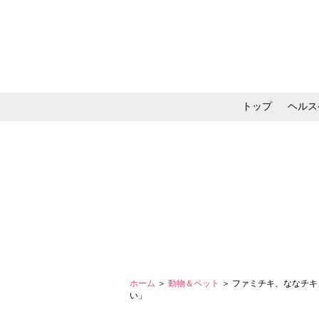
トップ
ヘルス
メイク・コスメ・スキ
ホーム
＞
動物＆ペット
＞ ファミチキ、ななチ
い」