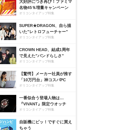
大好評につき再び！ファミマ
名物45％増量キャンペーン
オリコンタイアップ特集
SUPER★DRAGON、自ら描
いた”レトロフューチャー”
オリコンタイアップ特集
CROWN HEAD、結成1周年
で見えた”バンドらしさ”
オリコンタイアップ特集
【驚愕】メーカー社員が推す
「10万円台」神コスパPC
オリコンタイアップ特集
一番似合う登場人物は…
『VIVANT』限定ウオッチ
オリコンタイアップ特集
自販機にピッ！ですぐに買え
ちゃう