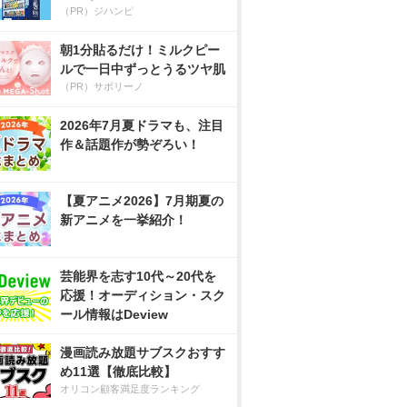
（PR）ジハンピ
朝1分貼るだけ！ミルクピー
ルで一日中ずっとうるツヤ肌
（PR）サボリーノ
2026年7月夏ドラマも、注目
作＆話題作が勢ぞろい！
【夏アニメ2026】7月期夏の
新アニメを一挙紹介！
芸能界を志す10代～20代を
応援！オーディション・スク
ール情報はDeview
漫画読み放題サブスクおすす
め11選【徹底比較】
オリコン顧客満足度ランキング