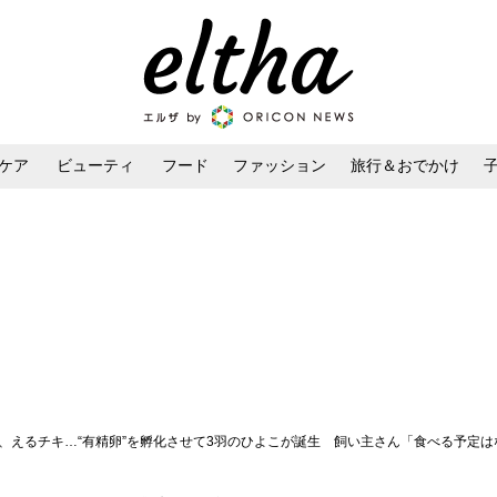
ケア
ビューティ
フード
ファッション
旅行＆おでかけ
ンケア
ダイエット・ボディケア
ヘアスタイル・ヘアアレンジ
キ、えるチキ…“有精卵”を孵化させて3羽のひよこが誕生 飼い主さん「食べる予定