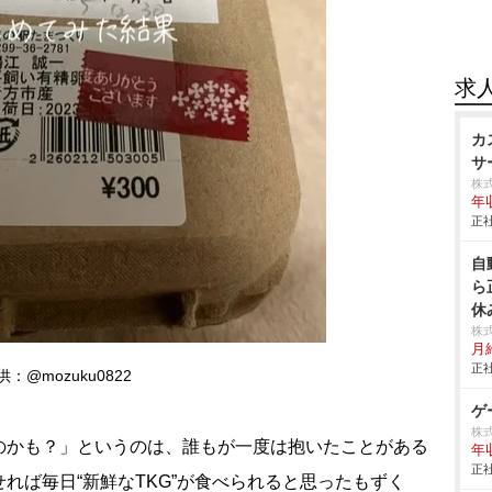
求
カ
サ
株式
年
正社
自
ら
休
株
月給
正社
@mozuku0822
ゲ
株
かも？」というのは、誰もが一度は抱いたことがある
年
正社
れば毎日“新鮮なTKG”が食べられると思ったもずく