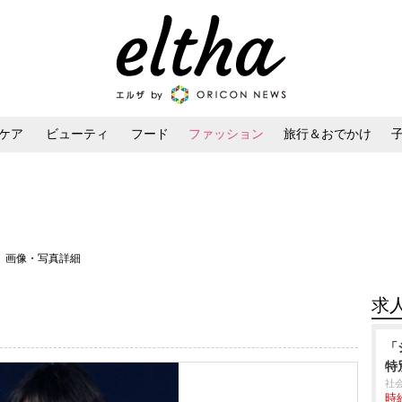
ケア
ビューティ
フード
ファッション
旅行＆おでかけ
ンケア
ダイエット・ボディケア
ヘアスタイル・ヘアアレンジ
＞ 画像・写真詳細
求
「
特
社
時給