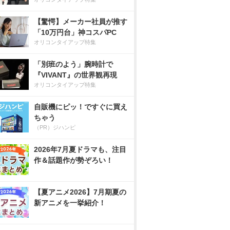
【驚愕】メーカー社員が推す
「10万円台」神コスパPC
オリコンタイアップ特集
「別班のよう」腕時計で
『VIVANT』の世界観再現
オリコンタイアップ特集
自販機にピッ！ですぐに買え
ちゃう
（PR）ジハンピ
2026年7月夏ドラマも、注目
作＆話題作が勢ぞろい！
【夏アニメ2026】7月期夏の
新アニメを一挙紹介！