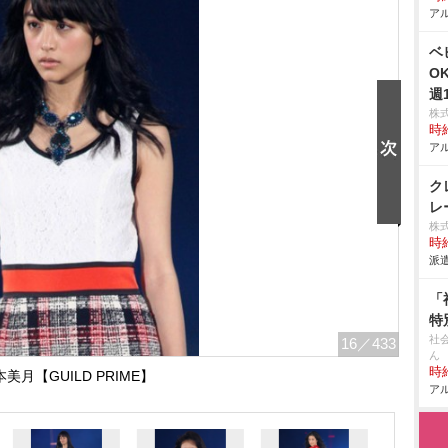
アル
ベ
O
週
株
時給
アル
ク
レ
株
時給
派遣
「
特
社
16
／433
ん
時給
美月【GUILD PRIME】
アル