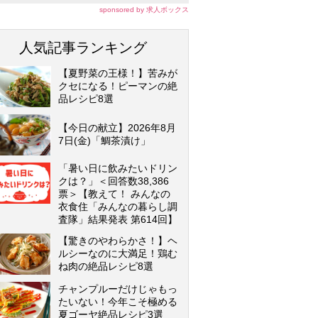
sponsored by 求人ボックス
人気記事ランキング
【夏野菜の王様！】苦みが
クセになる！ピーマンの絶
品レシピ8選
【今日の献立】2026年8月
7日(金)「鯛茶漬け」
「暑い日に飲みたいドリン
クは？」＜回答数38,386
票＞【教えて！ みんなの
衣食住「みんなの暮らし調
査隊」結果発表 第614回】
【驚きのやわらかさ！】ヘ
ルシーなのに大満足！鶏む
ね肉の絶品レシピ8選
チャンプルーだけじゃもっ
たいない！今年こそ極める
夏ゴーヤ絶品レシピ3選