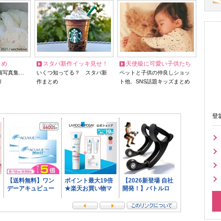
とめ
スタバ新作イッキ見せ！
天使級に可愛い子供たち
猫写真集…
いくつ知ってる？ スタバ新
ペットと子供の仲良しショッ
リ
作まとめ
ト他、SNS話題キッズまとめ
登