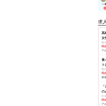
求
高
女
株
時給
アル
食
ト
株
時給
派遣
「
の
社
時給
アル