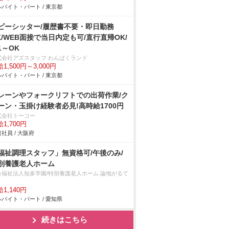
バイト・パート / 東京都
ビーシッター/履歴書不要・即日勤務
K/WEB面接で当日内定も可/直行直帰OK/
1～OK
式会社アズスタッフ わんぱくランド
1,500円～3,000円
バイト・パート / 東京都
レーンやフォークリフトでの出荷作業/ク
ーン・玉掛け経験者必見!高時給1700円
式会社トーコー
1,700円
社員 / 大阪府
福祉調理スタッフ」無資格可/午後のみ/
別養護老人ホーム
会福祉法人知多学園/特別養護老人ホーム 論地がるて
1,140円
バイト・パート / 愛知県
続きはこちら