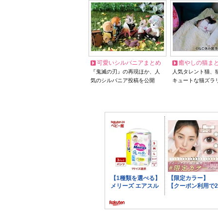
可愛いシルバニアまとめ
癒やしの猫ま
『鬼滅の刃』の再現ほか、人
人気タレント猫、
気のシルバニア投稿を公開
キュートな猫ズラ