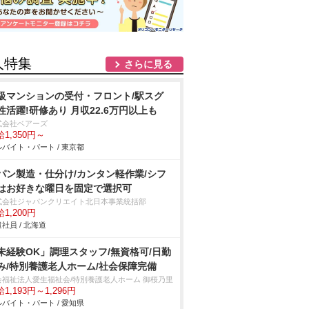
人特集
さらに見る
級マンションの受付・フロント/駅スグ
性活躍!研修あり 月収22.6万円以上も
式会社ベアーズ
1,350円～
バイト・パート / 東京都
パン製造・仕分け/カンタン軽作業/シフ
はお好きな曜日を固定で選択可
式会社ジャパンクリエイト北日本事業統括部
1,200円
社員 / 北海道
未経験OK」調理スタッフ/無資格可/日勤
み/特別養護老人ホーム/社会保障完備
会福祉法人愛生福祉会/特別養護老人ホーム 御桜乃里
1,193円～1,296円
バイト・パート / 愛知県