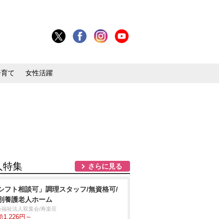
子育て
女性活躍
人特集
さらに見る
シフト相談可」調理スタッフ/無資格可/
別養護老人ホーム
会福祉法人双葉会/寿楽荘
1,226円～