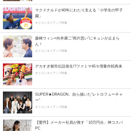
マクドナルドが40年にわたり支える「小学生の甲子
園」
オリコンタイアップ特集
森崎ウィン×向井康二“両片思い”にキュンが止まら
ん！
オリコンタイアップ特集
デカすぎ都市伝説発生!?ファミマ45％増量作戦再来
オリコンタイアップ特集
SUPER★DRAGON、自ら描いた”レトロフューチャ
ー”
オリコンタイアップ特集
【驚愕】メーカー社員が推す「10万円台」神コスパ
PC