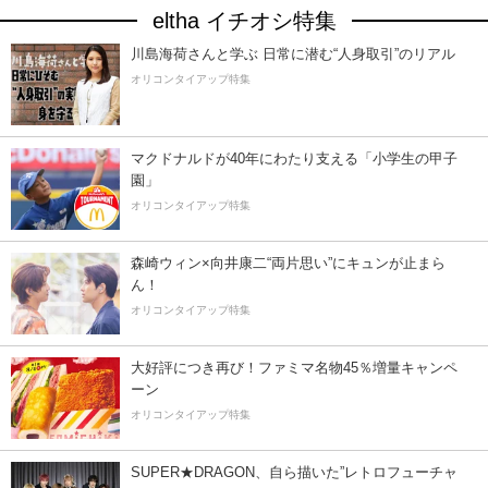
eltha イチオシ特集
川島海荷さんと学ぶ 日常に潜む“人身取引”のリアル
オリコンタイアップ特集
マクドナルドが40年にわたり支える「小学生の甲子
園」
オリコンタイアップ特集
森崎ウィン×向井康二“両片思い”にキュンが止まら
ん！
オリコンタイアップ特集
大好評につき再び！ファミマ名物45％増量キャンペ
ーン
オリコンタイアップ特集
SUPER★DRAGON、自ら描いた”レトロフューチャ