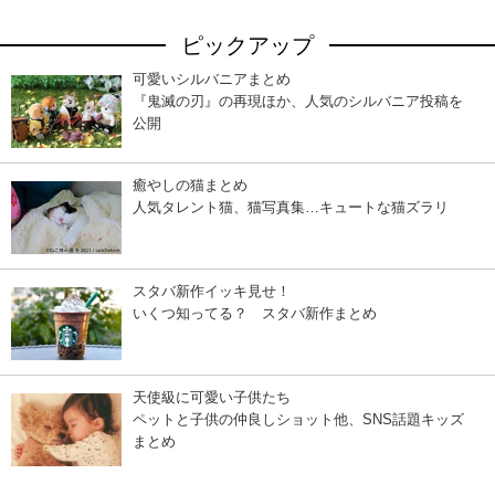
ピックアップ
可愛いシルバニアまとめ
『鬼滅の刃』の再現ほか、人気のシルバニア投稿を
公開
癒やしの猫まとめ
人気タレント猫、猫写真集…キュートな猫ズラリ
スタバ新作イッキ見せ！
いくつ知ってる？ スタバ新作まとめ
天使級に可愛い子供たち
ペットと子供の仲良しショット他、SNS話題キッズ
まとめ