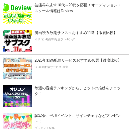
芸能界を志す10代～20代を応援！オーディション・
スクール情報はDeview
漫画読み放題サブスクおすすめ11選【徹底比較】
オリコン顧客満足度ランキング
2026年動画配信サービスおすすめ40選【徹底比較】
CS動画配信サービス20選
毎週の音楽ランキングから、ヒットの推移をチェッ
ク！
試写会、登壇イベント、サインチェキなどプレゼン
ト！
プレゼント特集