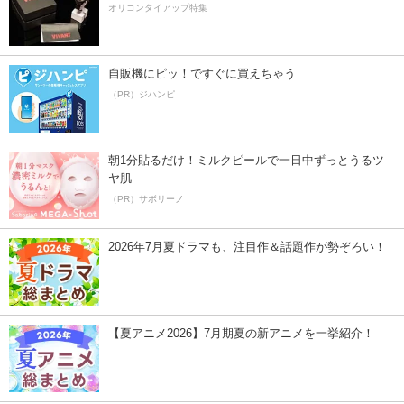
オリコンタイアップ特集
自販機にピッ！ですぐに買えちゃう
（PR）ジハンピ
朝1分貼るだけ！ミルクピールで一日中ずっとうるツ
ヤ肌
（PR）サボリーノ
2026年7月夏ドラマも、注目作＆話題作が勢ぞろい！
【夏アニメ2026】7月期夏の新アニメを一挙紹介！