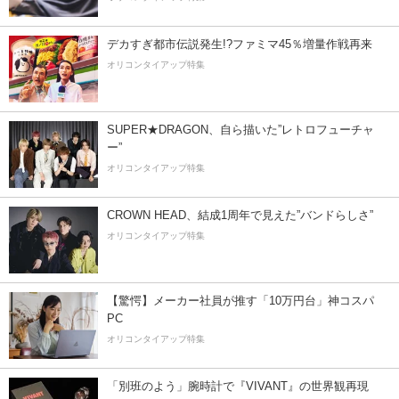
デカすぎ都市伝説発生!?ファミマ45％増量作戦再来
オリコンタイアップ特集
SUPER★DRAGON、自ら描いた”レトロフューチャ
ー”
オリコンタイアップ特集
CROWN HEAD、結成1周年で見えた”バンドらしさ”
オリコンタイアップ特集
【驚愕】メーカー社員が推す「10万円台」神コスパ
PC
オリコンタイアップ特集
「別班のよう」腕時計で『VIVANT』の世界観再現