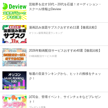
芸能界を志す10代～20代を応援！オーディション・
スクール情報はDeview
漫画読み放題サブスクおすすめ11選【徹底比較】
オリコン顧客満足度ランキング
2026年動画配信サービスおすすめ40選【徹底比較】
CS動画配信サービス20選
毎週の音楽ランキングから、ヒットの推移をチェッ
ク！
試写会、登壇イベント、サインチェキなどプレゼン
ト！
プレゼント特集