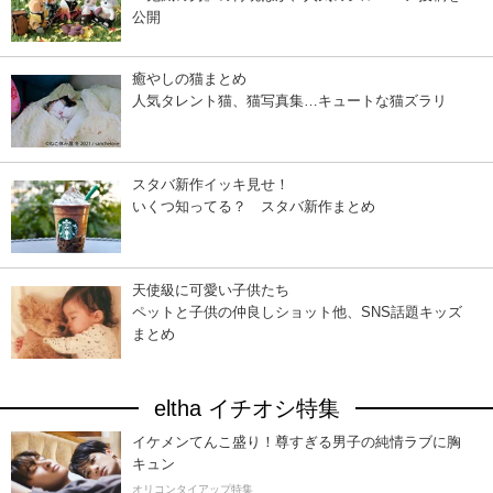
公開
癒やしの猫まとめ
人気タレント猫、猫写真集…キュートな猫ズラリ
スタバ新作イッキ見せ！
いくつ知ってる？ スタバ新作まとめ
天使級に可愛い子供たち
ペットと子供の仲良しショット他、SNS話題キッズ
まとめ
eltha イチオシ特集
イケメンてんこ盛り！尊すぎる男子の純情ラブに胸
キュン
オリコンタイアップ特集