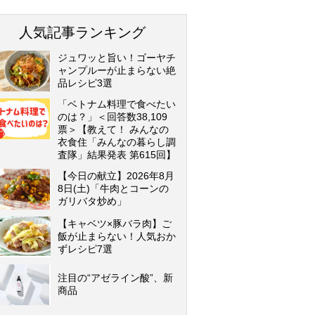
人気記事ランキング
ジュワッと旨い！ゴーヤチ
ャンプルーが止まらない絶
品レシピ3選
「ベトナム料理で食べたい
のは？」＜回答数38,109
票＞【教えて！ みんなの
衣食住「みんなの暮らし調
査隊」結果発表 第615回】
【今日の献立】2026年8月
8日(土)「牛肉とコーンの
ガリバタ炒め」
【キャベツ×豚バラ肉】ご
飯が止まらない！人気おか
ずレシピ7選
注目の“アゼライン酸”、新
商品