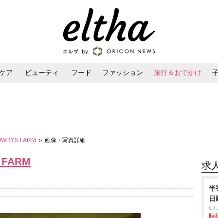
ケア
ビューティ
フード
ファッション
旅行＆おでかけ
ンケア
ダイエット・ボディケア
ヘアスタイル・ヘアアレンジ
LOWRYS FARM
＞ 画像・写真詳細
 FARM
求
半
日
U
時給