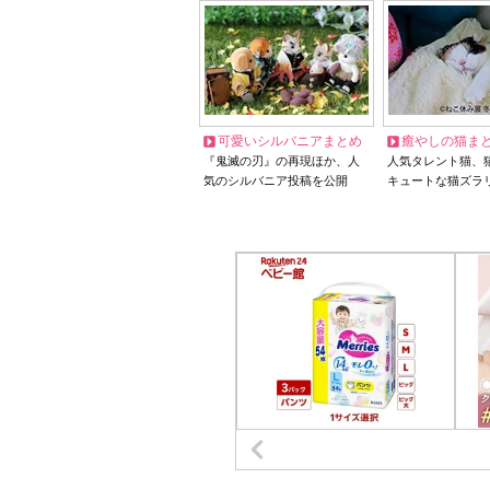
可愛いシルバニアまとめ
癒やしの猫ま
『鬼滅の刃』の再現ほか、人
人気タレント猫、
気のシルバニア投稿を公開
キュートな猫ズラ