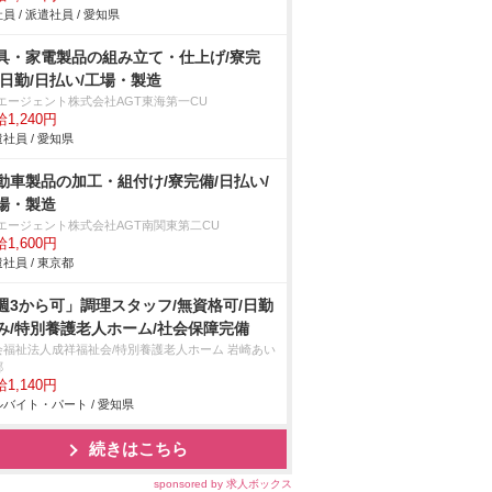
員 / 派遣社員 / 愛知県
具・家電製品の組み立て・仕上げ/寮完
/日勤/日払い/工場・製造
Tエージェント株式会社AGT東海第一CU
1,240円
社員 / 愛知県
動車製品の加工・組付け/寮完備/日払い/
場・製造
Tエージェント株式会社AGT南関東第二CU
1,600円
社員 / 東京都
週3から可」調理スタッフ/無資格可/日勤
み/特別養護老人ホーム/社会保障完備
会福祉法人成祥福祉会/特別養護老人ホーム 岩崎あい
郷
1,140円
バイト・パート / 愛知県
続きはこちら
sponsored by 求人ボックス