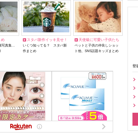
とめ
スタバ新作イッキ見せ！
天使級に可愛い子供たち
猫写真集…
いくつ知ってる？ スタバ新
ペットと子供の仲良しショッ
リ
作まとめ
ト他、SNS話題キッズまとめ
登