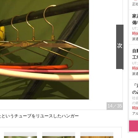
正社
家
備
U
時給
派遣
自
工
U
時給
派遣
「
の
社
の
14
／35
時給
アル
たというチューブをリユースしたハンガー