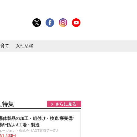
子育て
女性活躍
人特集
さらに見る
導体製品の加工・組付け・検査/寮完備/
勤/日払い/工場・製造
Tエージェント株式会社AGT東海第一CU
1,400円