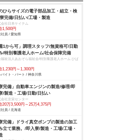
のひらサイズの電子部品加工・組立・検
/寮完備/日払い/工場・製造
式会社日本ケイテム
1,500円
社員 / 愛知県
週1から可」調理スタッフ/無資格可/日勤
み/特別養護老人ホーム/社会保障完備
会福祉法人あおぞら福祉会/特別養護老人ホーム ひば
1,230円～1,300円
バイト・パート / 神奈川県
寮完備」自動車エンジンの製造/修理/即
寮/製造・工場/日勤/日払い
式会社京栄センター
20万3,500円～25万4,375円
社員 / 北海道
寮完備」ドライ真空ポンプの製造の加工
み立て業務。/即入寮/製造・工場/工場・
造