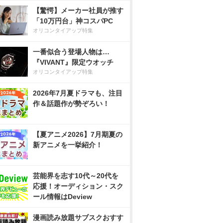
【驚愕】メーカー社員が推す
「10万円台」神コスパPC
オリコンタイアップ特集
一番似合う登場人物は…
『VIVANT』限定ウオッチ
オリコンタイアップ特集
2026年7月夏ドラマも、注目
作＆話題作が勢ぞろい！
【夏アニメ2026】7月期夏の
新アニメを一挙紹介！
芸能界を志す10代～20代を
応援！オーディション・スク
ール情報はDeview
漫画読み放題サブスクおすす