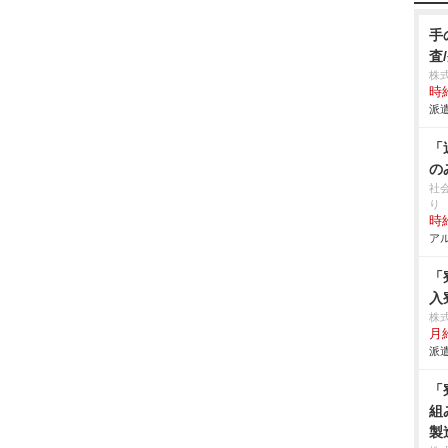
手
査
株
時給
派遣
「
の
社
り
時給
アル
「
入
株
月給
派遣
「
組
製