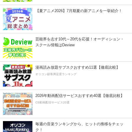
【夏アニメ2026】7月期夏の新アニメを一挙紹介！
芸能界を志す10代～20代を応援！オーディション・
スクール情報はDeview
漫画読み放題サブスクおすすめ11選【徹底比較】
オリコン顧客満足度ランキング
2026年動画配信サービスおすすめ40選【徹底比較】
CS動画配信サービス20選
毎週の音楽ランキングから、ヒットの推移をチェッ
ク！