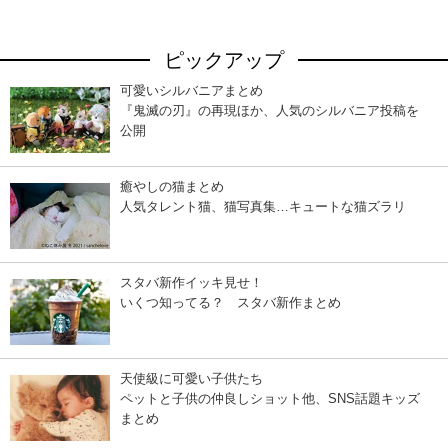
ピックアップ
可愛いシルバニアまとめ
『鬼滅の刃』の再現ほか、人気のシルバニア投稿を
公開
癒やしの猫まとめ
人気タレント猫、猫写真集…キュートな猫ズラリ
スタバ新作イッキ見せ！
いくつ知ってる？ スタバ新作まとめ
天使級に可愛い子供たち
ペットと子供の仲良しショット他、SNS話題キッズ
まとめ