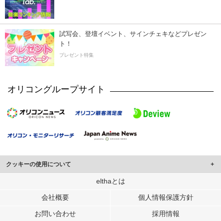
試写会、登壇イベント、サインチェキなどプレゼン
ト！
プレゼント特集
オリコングループサイト
クッキーの使用について
このサイトでは Cookie を使用して、ユーザーに合わせたコンテンツや広告の
elthaとは
表示、ソーシャル メディア機能の提供、広告の表示回数やクリック数の測定を
会社概要
個人情報保護方針
行っています。
また、ユーザーによるサイトの利用状況についても情報を収集し、ソーシャル
お問い合わせ
採用情報
メディアや広告配信、データ解析の各パートナーに提供しています。