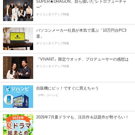
SUPER★DRAGON、自ら描いた”レトロフューチャ
ー”
オリコンタイアップ特集
パソコンメーカー社員が本気で選ぶ「10万円台PC3
選」
オリコンタイアップ特集
『VIVANT』限定ウオッチ、プロデューサーの感想は
オリコンタイアップ特集
自販機にピッ！ですぐに買えちゃう
（PR）ジハンピ
2026年7月夏ドラマも、注目作＆話題作が勢ぞろい！