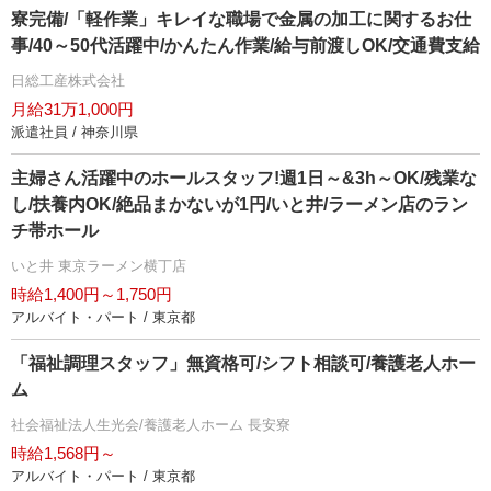
寮完備/「軽作業」キレイな職場で金属の加工に関するお仕
事/40～50代活躍中/かんたん作業/給与前渡しOK/交通費支給
日総工産株式会社
月給31万1,000円
派遣社員 / 神奈川県
主婦さん活躍中のホールスタッフ!週1日～&3h～OK/残業な
し/扶養内OK/絶品まかないが1円/いと井/ラーメン店のラン
チ帯ホール
いと井 東京ラーメン横丁店
時給1,400円～1,750円
アルバイト・パート / 東京都
「福祉調理スタッフ」無資格可/シフト相談可/養護老人ホー
ム
社会福祉法人生光会/養護老人ホーム 長安寮
時給1,568円～
アルバイト・パート / 東京都