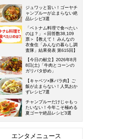
ジュワッと旨い！ゴーヤチ
ャンプルーが止まらない絶
品レシピ3選
「ベトナム料理で食べたい
のは？」＜回答数38,109
票＞【教えて！ みんなの
衣食住「みんなの暮らし調
査隊」結果発表 第615回】
【今日の献立】2026年8月
8日(土)「牛肉とコーンの
ガリバタ炒め」
【キャベツ×豚バラ肉】ご
飯が止まらない！人気おか
ずレシピ7選
チャンプルーだけじゃもっ
たいない！今年こそ極める
夏ゴーヤ絶品レシピ3選
エンタメニュース