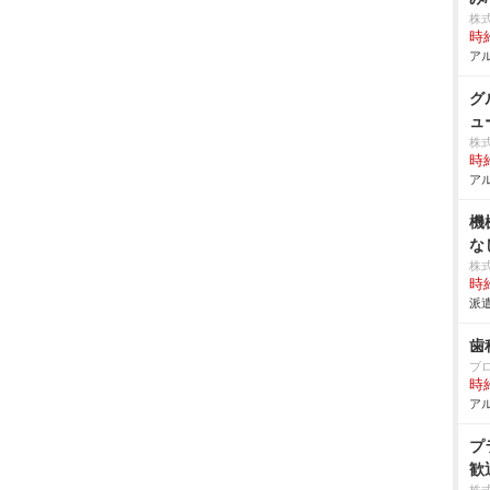
株
時給
アル
グ
ュ
株
時給
アル
機
な
株
時給
派遣
歯
ブ
時給
アル
プ
歓