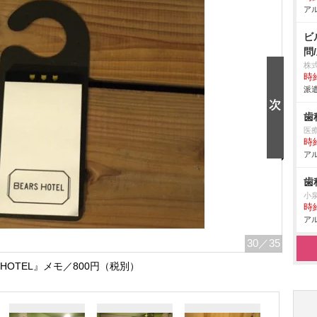
アル
ビ
問
株
時給
派遣
歯
医
時給
アル
歯
小
時給
アル
30
／35
S HOTEL』メモ／800円（税別）