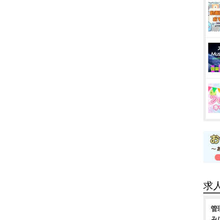
求
管
み