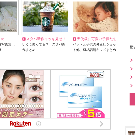
とめ
スタバ新作イッキ見せ！
天使級に可愛い子供たち
猫写真集…
いくつ知ってる？ スタバ新
ペットと子供の仲良しショッ
登
リ
作まとめ
ト他、SNS話題キッズまとめ