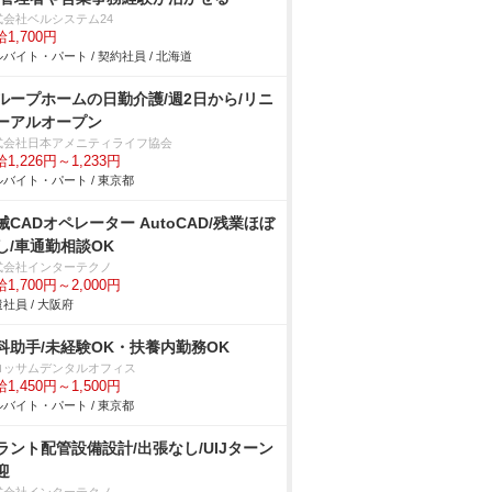
式会社ベルシステム24
1,700円
バイト・パート / 契約社員 / 北海道
ループホームの日勤介護/週2日から/リニ
ーアルオープン
式会社日本アメニティライフ協会
1,226円～1,233円
バイト・パート / 東京都
械CADオペレーター AutoCAD/残業ほぼ
し/車通勤相談OK
式会社インターテクノ
1,700円～2,000円
社員 / 大阪府
科助手/未経験OK・扶養内勤務OK
ロッサムデンタルオフィス
1,450円～1,500円
バイト・パート / 東京都
ラント配管設備設計/出張なし/UIJターン
迎