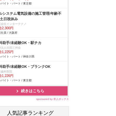
バイト・パート / 東京都
ルシステム電気設備の施工管理/年齢不
/土日祝休み
式会社インターテクノ
2,300円
社員 / 大阪府
科助手/未経験OK・駅チカ
療法人社団三州会
1,225円
バイト・パート / 神奈川県
科助手/未経験OK・ブランクOK
泉歯科医院
1,226円
バイト・パート / 東京都
続きはこちら
sponsored by 求人ボックス
人気記事ランキング