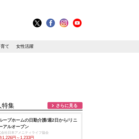
子育て
女性活躍
人特集
さらに見る
ループホームの日勤介護/週2日から/リニ
ーアルオープン
式会社日本アメニティライフ協会
1,226円～1,233円