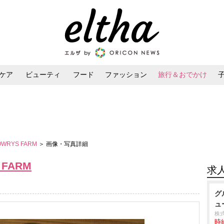
ケア
ビューティ
フード
ファッション
旅行＆おでかけ
ンケア
ダイエット・ボディケア
ヘアスタイル・ヘアアレンジ
LOWRYS FARM
＞ 画像・写真詳細
 FARM
求
グ
ュ
株
時給