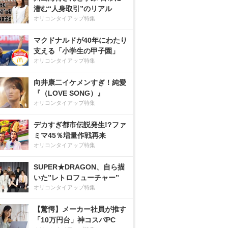
潜む“人身取引”のリアル
オリコンタイアップ特集
マクドナルドが40年にわたり
支える「小学生の甲子園」
オリコンタイアップ特集
向井康二イケメンすぎ！純愛
『（LOVE SONG）』
オリコンタイアップ特集
デカすぎ都市伝説発生!?ファ
ミマ45％増量作戦再来
オリコンタイアップ特集
SUPER★DRAGON、自ら描
いた”レトロフューチャー”
オリコンタイアップ特集
【驚愕】メーカー社員が推す
「10万円台」神コスパPC