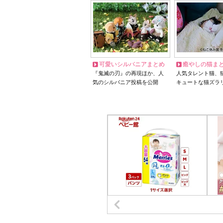
可愛いシルバニアまとめ
癒やしの猫ま
『鬼滅の刃』の再現ほか、人
人気タレント猫、
気のシルバニア投稿を公開
キュートな猫ズラ