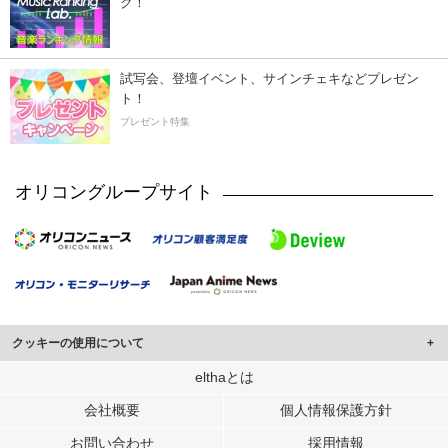
ク！
試写会、登壇イベント、サインチェキなどプレゼン
ト！
プレゼント特集
オリコングループサイト
クッキーの使用について
このサイトでは Cookie を使用して、ユーザーに合わせたコンテンツや広告の
elthaとは
表示、ソーシャル メディア機能の提供、広告の表示回数やクリック数の測定を
会社概要
個人情報保護方針
行っています。
また、ユーザーによるサイトの利用状況についても情報を収集し、ソーシャル
お問い合わせ
採用情報
メディアや広告配信、データ解析の各パートナーに提供しています。