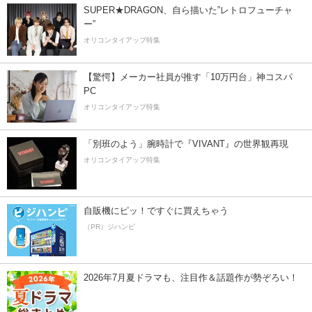
SUPER★DRAGON、自ら描いた”レトロフューチャ
ー”
オリコンタイアップ特集
【驚愕】メーカー社員が推す「10万円台」神コスパ
PC
オリコンタイアップ特集
「別班のよう」腕時計で『VIVANT』の世界観再現
オリコンタイアップ特集
自販機にピッ！ですぐに買えちゃう
（PR）ジハンピ
2026年7月夏ドラマも、注目作＆話題作が勢ぞろい！