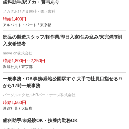
歯科助手/駅チカ・賞与あり
ノガタおひさま歯科・矯正歯科
時給1,400円
アルバイト・パート / 東京都
部品の製造スタッフ/軽作業/即日入寮/住み込み/寮完備/8割
入寮希望者
move on株式会社
時給1,800円～2,250円
派遣社員 / 東京都
一般事務・OA事務/緑地公園駅すぐ 大手で社員目指せる 9
から17時一般事務
パーソルエクセルHRパートナーズ株式会社
時給1,560円
派遣社員 / 大阪府
歯科助手/未経験OK・扶養内勤務OK