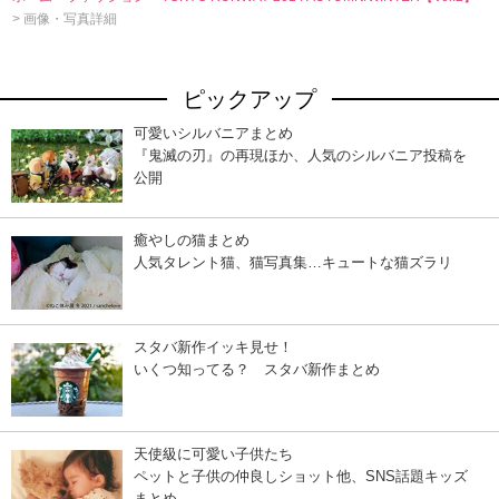
> 画像・写真詳細
ピックアップ
可愛いシルバニアまとめ
『鬼滅の刃』の再現ほか、人気のシルバニア投稿を
公開
癒やしの猫まとめ
人気タレント猫、猫写真集…キュートな猫ズラリ
スタバ新作イッキ見せ！
いくつ知ってる？ スタバ新作まとめ
天使級に可愛い子供たち
ペットと子供の仲良しショット他、SNS話題キッズ
まとめ