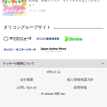
試写会、登壇イベント、サインチェキなどプレゼン
ト！
プレゼント特集
オリコングループサイト
クッキーの使用について
このサイトでは Cookie を使用して、ユーザーに合わせたコンテンツや広告の
elthaとは
表示、ソーシャル メディア機能の提供、広告の表示回数やクリック数の測定を
会社概要
個人情報保護方針
行っています。
また、ユーザーによるサイトの利用状況についても情報を収集し、ソーシャル
お問い合わせ
採用情報
メディアや広告配信、データ解析の各パートナーに提供しています。
各パートナーは、この情報とユーザーが各パートナーに提供した他の情報や、
© oricon ME inc.
ユーザーが各パートナーのサービスを使用したときに収集した他の情報を組み
合わせて使用することがあります。