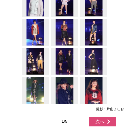
撮影：片山よしお
1/5
次へ