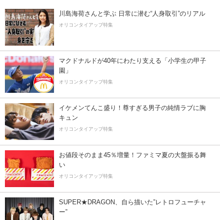
川島海荷さんと学ぶ 日常に潜む“人身取引”のリアル
オリコンタイアップ特集
マクドナルドが40年にわたり支える「小学生の甲子
園」
オリコンタイアップ特集
イケメンてんこ盛り！尊すぎる男子の純情ラブに胸
キュン
オリコンタイアップ特集
お値段そのまま45％増量！ファミマ夏の大盤振る舞
い
オリコンタイアップ特集
SUPER★DRAGON、自ら描いた”レトロフューチャ
ー”