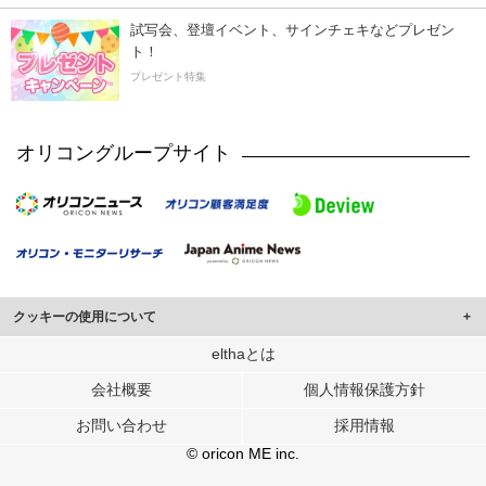
試写会、登壇イベント、サインチェキなどプレゼン
ト！
プレゼント特集
オリコングループサイト
クッキーの使用について
このサイトでは Cookie を使用して、ユーザーに合わせたコンテンツや広告の
elthaとは
表示、ソーシャル メディア機能の提供、広告の表示回数やクリック数の測定を
会社概要
個人情報保護方針
行っています。
また、ユーザーによるサイトの利用状況についても情報を収集し、ソーシャル
お問い合わせ
採用情報
メディアや広告配信、データ解析の各パートナーに提供しています。
各パートナーは、この情報とユーザーが各パートナーに提供した他の情報や、
© oricon ME inc.
ユーザーが各パートナーのサービスを使用したときに収集した他の情報を組み
合わせて使用することがあります。