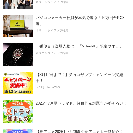
オリコンタイアップ特集
パソコンメーカー社員が本気で選ぶ「10万円台PC3
選」
オリコンタイアップ特集
一番似合う登場人物は…『VIVANT』限定ウオッチ
オリコンタイアップ特集
【8月12日まで！】チョコザップキャンペーン実施
中！
（PR）chocoZAP
2026年7月夏ドラマも、注目作＆話題作が勢ぞろい！
【夏アニメ2026】7月期夏の新アニメを一挙紹介！