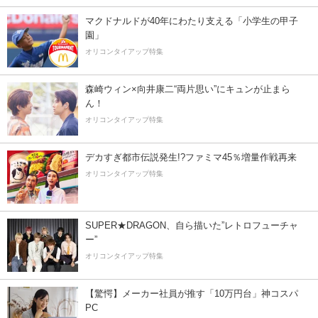
マクドナルドが40年にわたり支える「小学生の甲子
園」
オリコンタイアップ特集
森崎ウィン×向井康二“両片思い”にキュンが止まら
ん！
オリコンタイアップ特集
デカすぎ都市伝説発生!?ファミマ45％増量作戦再来
オリコンタイアップ特集
SUPER★DRAGON、自ら描いた”レトロフューチャ
ー”
オリコンタイアップ特集
【驚愕】メーカー社員が推す「10万円台」神コスパ
PC