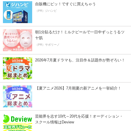
自販機にピッ！ですぐに買えちゃう
（PR）ジハンピ
朝1分貼るだけ！ミルクピールで一日中ずっとうるツ
ヤ肌
（PR）サボリーノ
2026年7月夏ドラマも、注目作＆話題作が勢ぞろい！
【夏アニメ2026】7月期夏の新アニメを一挙紹介！
芸能界を志す10代～20代を応援！オーディション・
スクール情報はDeview