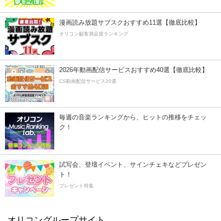
漫画読み放題サブスクおすすめ11選【徹底比較】
オリコン顧客満足度ランキング
2026年動画配信サービスおすすめ40選【徹底比較】
CS動画配信サービス20選
毎週の音楽ランキングから、ヒットの推移をチェッ
ク！
試写会、登壇イベント、サインチェキなどプレゼン
ト！
プレゼント特集
オリコングループサイト