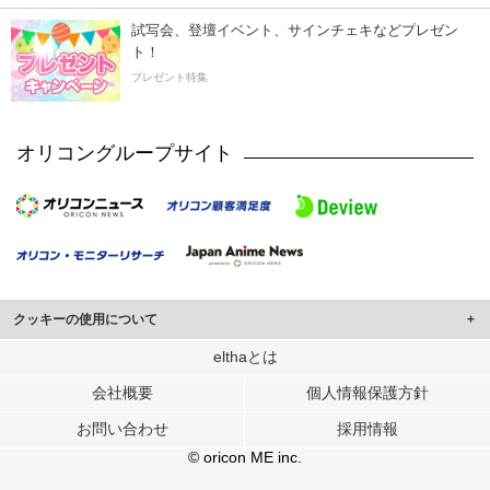
試写会、登壇イベント、サインチェキなどプレゼン
ト！
プレゼント特集
オリコングループサイト
クッキーの使用について
このサイトでは Cookie を使用して、ユーザーに合わせたコンテンツや広告の
elthaとは
表示、ソーシャル メディア機能の提供、広告の表示回数やクリック数の測定を
会社概要
個人情報保護方針
行っています。
また、ユーザーによるサイトの利用状況についても情報を収集し、ソーシャル
お問い合わせ
採用情報
メディアや広告配信、データ解析の各パートナーに提供しています。
各パートナーは、この情報とユーザーが各パートナーに提供した他の情報や、
© oricon ME inc.
ユーザーが各パートナーのサービスを使用したときに収集した他の情報を組み
合わせて使用することがあります。