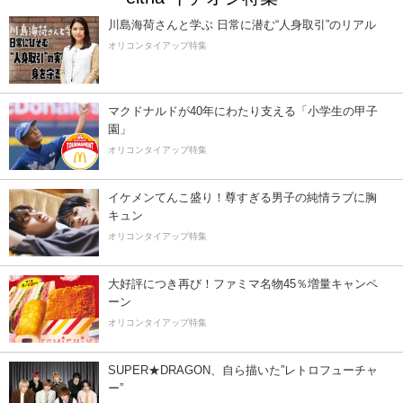
川島海荷さんと学ぶ 日常に潜む“人身取引”のリアル
オリコンタイアップ特集
マクドナルドが40年にわたり支える「小学生の甲子
園」
オリコンタイアップ特集
イケメンてんこ盛り！尊すぎる男子の純情ラブに胸
キュン
オリコンタイアップ特集
大好評につき再び！ファミマ名物45％増量キャンペ
ーン
オリコンタイアップ特集
SUPER★DRAGON、自ら描いた”レトロフューチャ
ー”