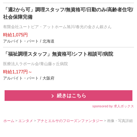
「週2から可」調理スタッフ/無資格可/日勤のみ/高齢者住宅/
社会保障完備
有限会社ユートピア・アットホーム旭川/春光の金さん銀さん
時給1,075円
アルバイト・パート / 北海道
「福祉調理スタッフ」無資格可/シフト相談可/病院
医療法人ラポール会/青山藤ヶ丘病院
時給1,177円～
アルバイト・パート / 大阪府
続きはこちら
sponsored by 求人ボックス
ホーム
>
エンタメ
>
アナとエルサのフローズンファンタジー
> 画像・写真詳細