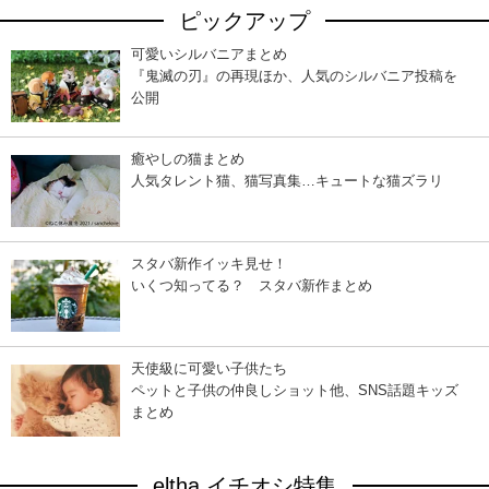
ピックアップ
可愛いシルバニアまとめ
『鬼滅の刃』の再現ほか、人気のシルバニア投稿を
公開
癒やしの猫まとめ
人気タレント猫、猫写真集…キュートな猫ズラリ
スタバ新作イッキ見せ！
いくつ知ってる？ スタバ新作まとめ
天使級に可愛い子供たち
ペットと子供の仲良しショット他、SNS話題キッズ
まとめ
eltha イチオシ特集